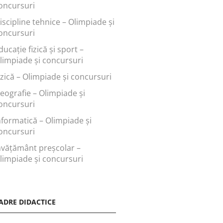
oncursuri
iscipline tehnice – Olimpiade și
oncursuri
ducaţie fizică şi sport –
limpiade și concursuri
izică – Olimpiade și concursuri
eografie – Olimpiade și
oncursuri
nformatică – Olimpiade și
oncursuri
nvăţământ preşcolar –
limpiade și concursuri
ADRE DIDACTICE