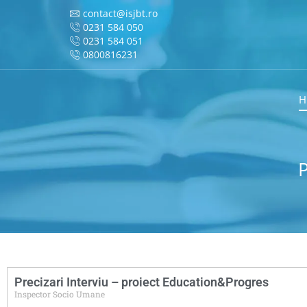
contact@isjbt.ro
0231 584 050
0231 584 051
0800816231
H
Precizari Interviu – proiect Education&Progres
Inspector Socio Umane