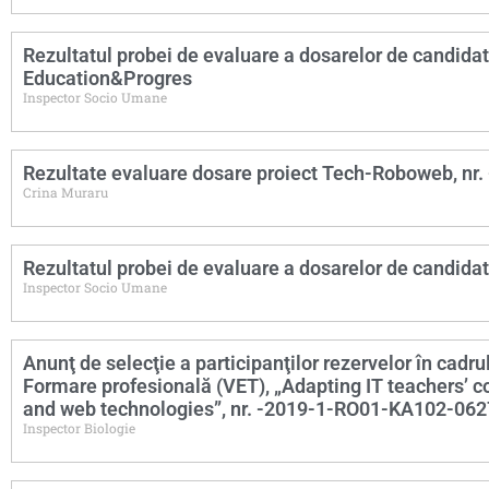
Rezultatul probei de evaluare a dosarelor de candidat
Education&Progres
Inspector Socio Umane
Rezultate evaluare dosare proiect Tech-Roboweb, n
Crina Muraru
Rezultatul probei de evaluare a dosarelor de candida
Inspector Socio Umane
Anunţ de selecţie a participanţilor rezervelor în cadr
Formare profesională (VET), „Adapting IT teachers’
and web technologies”, nr. -2019-1-RO01-KA102-06
Inspector Biologie