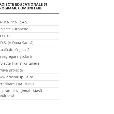
ROIECTE EDUCAȚIONALE ȘI
ROGRAME COMUNITARE
.N.R.R./P.N.R.A.S.
roiecte Europene
.O.C.U.
.D.S. (A Doua Șansă)
coală după școală
esegregare școlară
roiecte Transfrontaliere
rhiva proiecte
ww.erasmusplus.ro
creditare ERASMUS+
rogramul Național „Masă
ănătoasă”