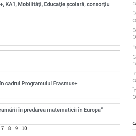
c
 KA1, Mobilităţi, Educaţie şcolară, consorţiu
D
c
E
O
F
G
c
I
c
, în cadrul Programului Erasmus+
Î
O
gramării în predarea matematicii în Europa”
C
7
8
9
10