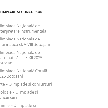
LIMPIADE ȘI CONCURSURI
limpiada Națională de
nterpretare Instrumentală
limpiada Națională de
nformatică cl. V-VIII Botoșani
limpiada Națională de
atematică cl. IX-XII 2025
otoșani
limpiada Națională Corală
025 Botoșani
rte – Olimpiade și concursuri
iologie – Olimpiade și
oncursuri
himie – Olimpiade și