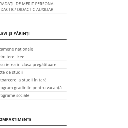
RADAȚII DE MERIT PERSONAL
IDACTIC/ DIDACTIC AUXILIAR
LEVI ȘI PĂRINȚI
xamene naționale
dmitere licee
nscrierea în clasa pregătitoare
cte de studii
ntoarcere la studii în ţară
rogram gradinite pentru vacanţă
rograme sociale
OMPARTIMENTE