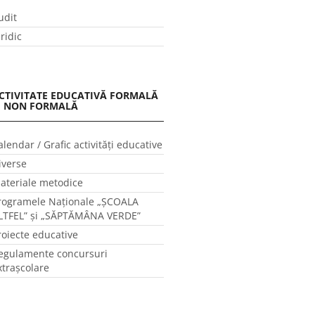
udit
uridic
CTIVITATE EDUCATIVĂ FORMALĂ
I NON FORMALĂ
alendar / Grafic activităţi educative
iverse
ateriale metodice
rogramele Naţionale „ŞCOALA
LTFEL” și „SĂPTĂMÂNA VERDE”
roiecte educative
egulamente concursuri
xtraşcolare