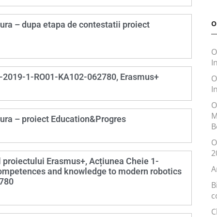
O
ura – dupa etapa de contestatii proiect
O
I
r. -2019-1-RO01-KA102-062780, Erasmus+
O
I
O
M
tura – proiect Education&Progres
B
O
2
ul proiectului Erasmus+, Acțiunea Cheie 1-
A
 competences and knowledge to modern robotics
2780
B
c
C