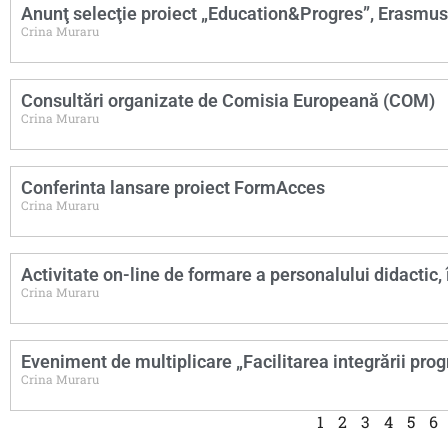
Anunţ selecţie proiect „Education&Progres”, Erasmus+,
Crina Muraru
Consultări organizate de Comisia Europeană (COM)
Crina Muraru
Conferinta lansare proiect FormAcces
Crina Muraru
Activitate on-line de formare a personalului didactic
Crina Muraru
Eveniment de multiplicare „Facilitarea integrării pro
Crina Muraru
1
2
3
4
5
6