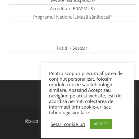
www.erasmusplus.ro
Acreditare ERASMUS+
Programul Național „Masă sănătoasă”
Petitii / Sesizari
Pentru scopuri precum afișarea de
conținut personalizat, folosim
module cookie sau tehnologii
similare. Apăsând Accept sau
navigând pe acest website, ești de
acord să permiți colectarea de
informații prin cookie-uri sau
tehnologii similare.
Politica de confidenţialitate
|
GDPR
Ⓒ2020 - ISJ Botoșani. Dezvoltat de Webemotion.
Setari cookie-uri
ACCEPT