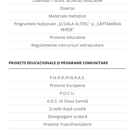
Calendar / Grafic activităţi educative
Diverse
Materiale metodice
Programele Naţionale „ŞCOALA ALTFEL” și „SĂPTĂMÂNA
VERDE”
Proiecte educative
Regulamente concursuri extraşcolare
PROIECTE EDUCAȚIONALE ȘI PROGRAME COMUNITARE
P.N.R.R./P.N.R.A.S.
Proiecte Europene
P.O.C.U.
A.D.S. (A Doua Șansă)
Școală după școală
Desegregare școlară
Proiecte Transfrontaliere