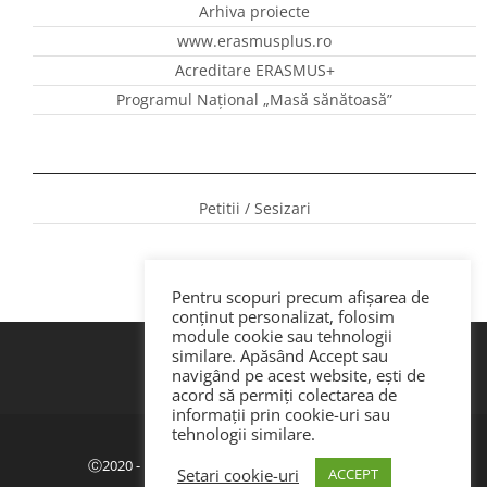
Arhiva proiecte
www.erasmusplus.ro
Acreditare ERASMUS+
Programul Național „Masă sănătoasă”
Petitii / Sesizari
Pentru scopuri precum afișarea de
conținut personalizat, folosim
module cookie sau tehnologii
similare. Apăsând Accept sau
navigând pe acest website, ești de
acord să permiți colectarea de
informații prin cookie-uri sau
tehnologii similare.
Politica de confidenţialitate
|
GDPR
Ⓒ2020 - ISJ Botoșani. Dezvoltat de Webemotion.
Setari cookie-uri
ACCEPT