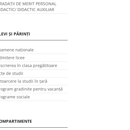
RADAȚII DE MERIT PERSONAL
IDACTIC/ DIDACTIC AUXILIAR
LEVI ȘI PĂRINȚI
xamene naționale
dmitere licee
nscrierea în clasa pregătitoare
cte de studii
ntoarcere la studii în ţară
rogram gradinite pentru vacanţă
rograme sociale
OMPARTIMENTE