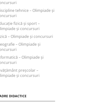
oncursuri
iscipline tehnice – Olimpiade și
oncursuri
ducaţie fizică şi sport –
limpiade și concursuri
izică – Olimpiade și concursuri
eografie – Olimpiade și
oncursuri
nformatică – Olimpiade și
oncursuri
nvăţământ preşcolar –
limpiade și concursuri
ADRE DIDACTICE