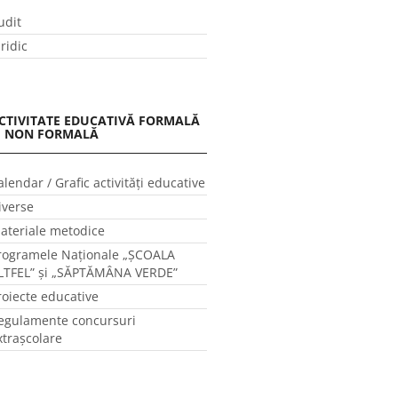
udit
uridic
CTIVITATE EDUCATIVĂ FORMALĂ
I NON FORMALĂ
alendar / Grafic activităţi educative
iverse
ateriale metodice
rogramele Naţionale „ŞCOALA
LTFEL” și „SĂPTĂMÂNA VERDE”
roiecte educative
egulamente concursuri
xtraşcolare