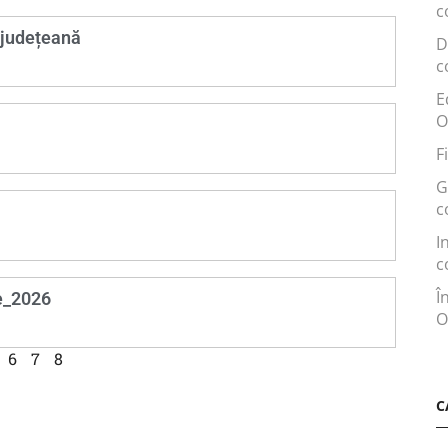
c
 județeană
D
c
E
O
F
G
c
I
c
Î
e_2026
O
6
7
8
C