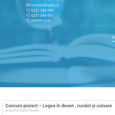
contact@isjbt.ro
0231 584 050
0231 584 051
0800816231
H
Concurs proiect – Legea în desen , cuvânt și culoare
Inspector Socio Umane