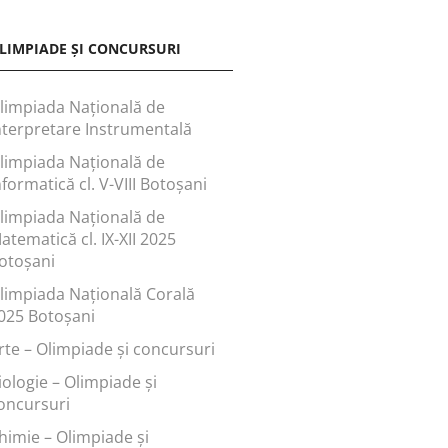
LIMPIADE ȘI CONCURSURI
limpiada Națională de
nterpretare Instrumentală
limpiada Națională de
nformatică cl. V-VIII Botoșani
limpiada Națională de
atematică cl. IX-XII 2025
otoșani
limpiada Națională Corală
025 Botoșani
rte – Olimpiade și concursuri
iologie – Olimpiade și
oncursuri
himie – Olimpiade și