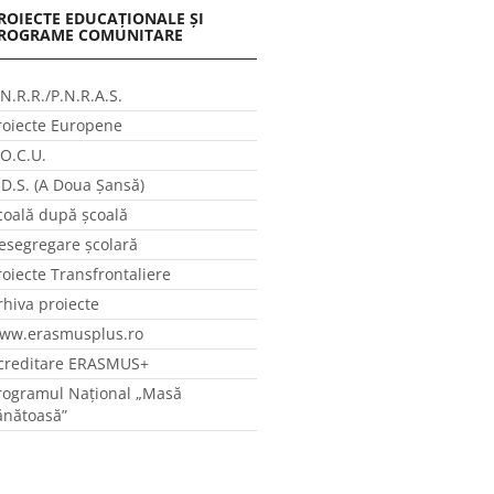
ROIECTE EDUCAȚIONALE ȘI
ROGRAME COMUNITARE
.N.R.R./P.N.R.A.S.
roiecte Europene
.O.C.U.
.D.S. (A Doua Șansă)
coală după școală
esegregare școlară
roiecte Transfrontaliere
rhiva proiecte
ww.erasmusplus.ro
creditare ERASMUS+
rogramul Național „Masă
ănătoasă”