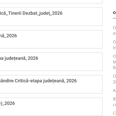
O
ică_Tinerii Dezbat_județ_2026
O
I
ană_2026
O
I
O
pa județeană, 2026
M
B
O
ândire Critică-etapa județeană, 2026
2
A
B
e)_2026
c
C