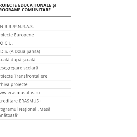
ROIECTE EDUCAȚIONALE ȘI
ROGRAME COMUNITARE
.N.R.R./P.N.R.A.S.
roiecte Europene
.O.C.U.
.D.S. (A Doua Șansă)
coală după școală
esegregare școlară
roiecte Transfrontaliere
rhiva proiecte
ww.erasmusplus.ro
creditare ERASMUS+
rogramul Național „Masă
ănătoasă”