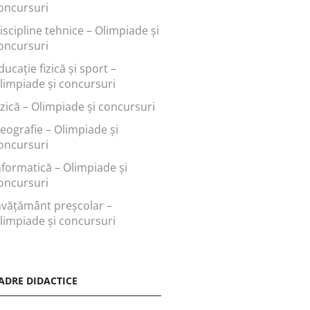
oncursuri
iscipline tehnice – Olimpiade și
oncursuri
ducaţie fizică şi sport –
limpiade și concursuri
izică – Olimpiade și concursuri
eografie – Olimpiade și
oncursuri
nformatică – Olimpiade și
oncursuri
nvăţământ preşcolar –
limpiade și concursuri
ADRE DIDACTICE