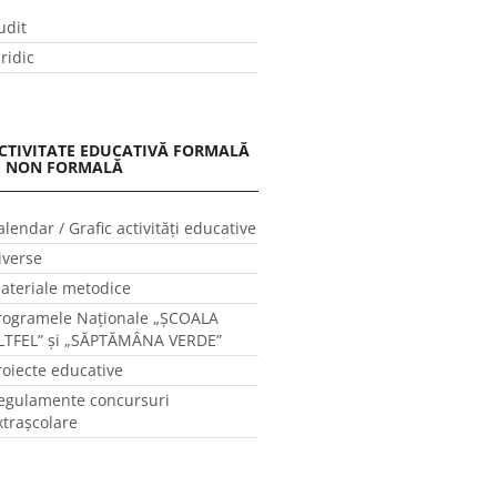
udit
uridic
CTIVITATE EDUCATIVĂ FORMALĂ
I NON FORMALĂ
alendar / Grafic activităţi educative
iverse
ateriale metodice
rogramele Naţionale „ŞCOALA
LTFEL” și „SĂPTĂMÂNA VERDE”
roiecte educative
egulamente concursuri
xtraşcolare