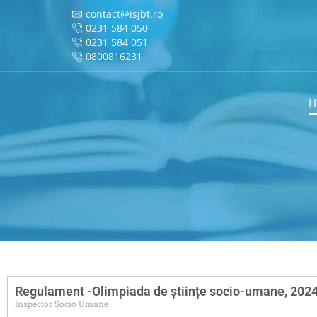
contact@isjbt.ro
0231 584 050
0231 584 051
0800816231
H
Regulament -Olimpiada de științe socio-umane, 202
Inspector Socio Umane