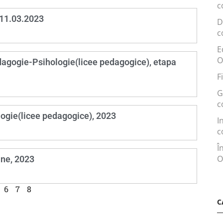
c
 11.03.2023
D
c
E
O
dagogie-Psihologie(licee pedagogice), etapa
F
G
c
ogie(licee pedagogice), 2023
I
c
Î
O
ane, 2023
6
7
8
C