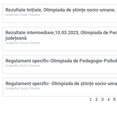
Rezultate Inițiale, Olimpiada de științe socio-umane,
Inspector Socio Umane
Rezultate intermediare,10.03.2023, Olimpiada de Pe
județeană
Inspector Socio Umane
Regulament specific-Olimpiada de Pedagogie-Psihol
Inspector Socio Umane
Regulament specific- Olimpiada de științe socio-um
Inspector Socio Umane
1
2
3
4
5