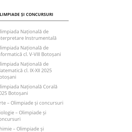
LIMPIADE ȘI CONCURSURI
limpiada Națională de
nterpretare Instrumentală
limpiada Națională de
nformatică cl. V-VIII Botoșani
limpiada Națională de
atematică cl. IX-XII 2025
otoșani
limpiada Națională Corală
025 Botoșani
rte – Olimpiade și concursuri
iologie – Olimpiade și
oncursuri
himie – Olimpiade și