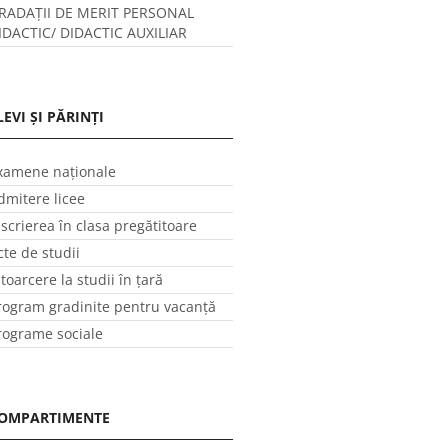
RADAȚII DE MERIT PERSONAL
IDACTIC/ DIDACTIC AUXILIAR
LEVI ȘI PĂRINȚI
xamene naționale
dmitere licee
nscrierea în clasa pregătitoare
cte de studii
ntoarcere la studii în ţară
rogram gradinite pentru vacanţă
rograme sociale
OMPARTIMENTE