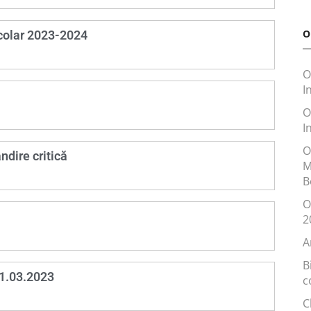
O
școlar 2023-2024
O
I
O
I
O
dire critică
M
B
O
2
A
B
11.03.2023
c
C