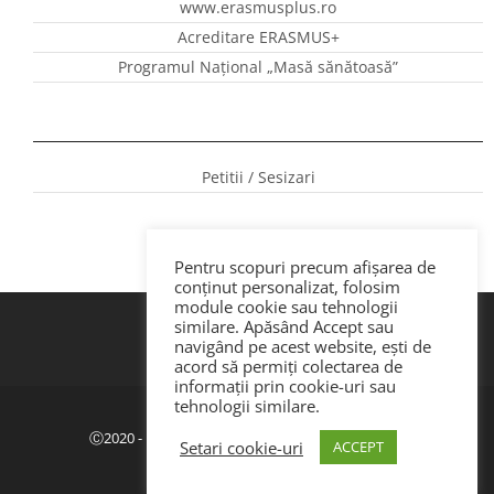
www.erasmusplus.ro
Acreditare ERASMUS+
Programul Național „Masă sănătoasă”
Petitii / Sesizari
Pentru scopuri precum afișarea de
conținut personalizat, folosim
module cookie sau tehnologii
similare. Apăsând Accept sau
navigând pe acest website, ești de
acord să permiți colectarea de
informații prin cookie-uri sau
tehnologii similare.
Politica de confidenţialitate
|
GDPR
Ⓒ2020 - ISJ Botoșani. Dezvoltat de Webemotion.
Setari cookie-uri
ACCEPT