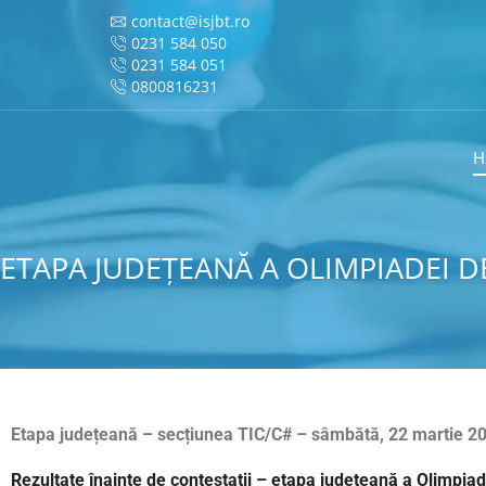
contact@isjbt.ro
0231 584 050
0231 584 051
0800816231
H
ETAPA JUDEȚEANĂ A OLIMPIADEI D
Etapa județeană – secțiunea TIC/C# – sâmbătă, 22 martie 2
Rezultate înainte de contestații – etapa județeană a Olimpia