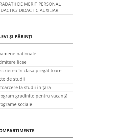
RADAȚII DE MERIT PERSONAL
IDACTIC/ DIDACTIC AUXILIAR
LEVI ȘI PĂRINȚI
xamene naționale
dmitere licee
nscrierea în clasa pregătitoare
cte de studii
ntoarcere la studii în ţară
rogram gradinite pentru vacanţă
rograme sociale
OMPARTIMENTE