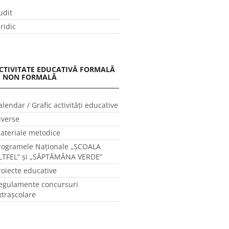
udit
uridic
CTIVITATE EDUCATIVĂ FORMALĂ
I NON FORMALĂ
alendar / Grafic activităţi educative
iverse
ateriale metodice
rogramele Naţionale „ŞCOALA
LTFEL” și „SĂPTĂMÂNA VERDE”
roiecte educative
egulamente concursuri
xtraşcolare