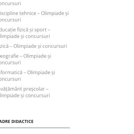
oncursuri
iscipline tehnice – Olimpiade și
oncursuri
ducaţie fizică şi sport –
limpiade și concursuri
izică – Olimpiade și concursuri
eografie – Olimpiade și
oncursuri
nformatică – Olimpiade și
oncursuri
nvăţământ preşcolar –
limpiade și concursuri
ADRE DIDACTICE