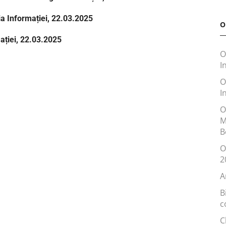
ia Informației, 22.03.2025
O
ației, 22.03.2025
O
I
O
I
O
M
B
O
2
A
B
c
C