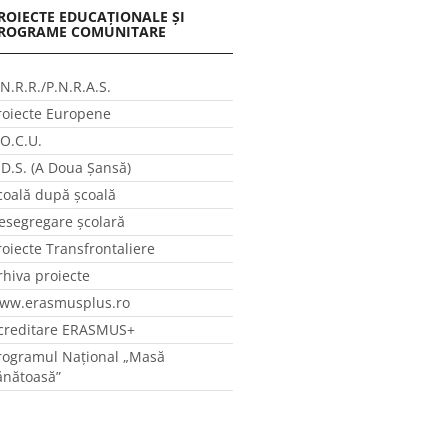
ROIECTE EDUCAȚIONALE ȘI
ROGRAME COMUNITARE
.N.R.R./P.N.R.A.S.
roiecte Europene
.O.C.U.
.D.S. (A Doua Șansă)
coală după școală
esegregare școlară
roiecte Transfrontaliere
rhiva proiecte
ww.erasmusplus.ro
creditare ERASMUS+
rogramul Național „Masă
ănătoasă”