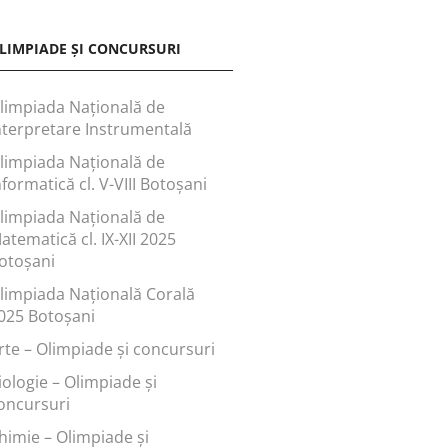
LIMPIADE ȘI CONCURSURI
limpiada Națională de
nterpretare Instrumentală
limpiada Națională de
nformatică cl. V-VIII Botoșani
limpiada Națională de
atematică cl. IX-XII 2025
otoșani
limpiada Națională Corală
025 Botoșani
rte – Olimpiade și concursuri
iologie – Olimpiade și
oncursuri
himie – Olimpiade și