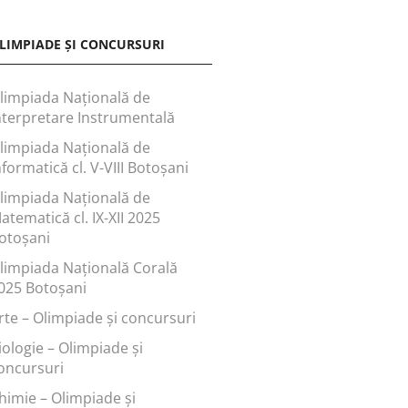
LIMPIADE ȘI CONCURSURI
limpiada Națională de
nterpretare Instrumentală
limpiada Națională de
nformatică cl. V-VIII Botoșani
limpiada Națională de
atematică cl. IX-XII 2025
otoșani
limpiada Națională Corală
025 Botoșani
rte – Olimpiade și concursuri
iologie – Olimpiade și
oncursuri
himie – Olimpiade și