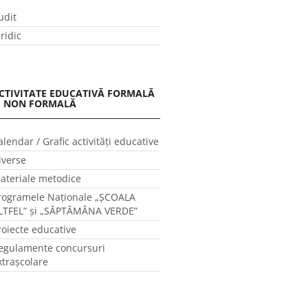
udit
uridic
CTIVITATE EDUCATIVĂ FORMALĂ
I NON FORMALĂ
alendar / Grafic activităţi educative
iverse
ateriale metodice
rogramele Naţionale „ŞCOALA
LTFEL” și „SĂPTĂMÂNA VERDE”
roiecte educative
egulamente concursuri
xtraşcolare