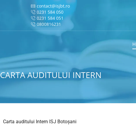
contact@isjbt.ro
0231 584 050
0231 584 051
0800816231
H
CARTA AUDITULUI INTERN
Carta auditului Intern ISJ Botoșani