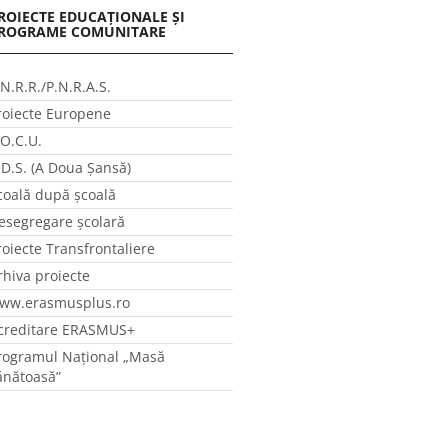
ROIECTE EDUCAȚIONALE ȘI
ROGRAME COMUNITARE
.N.R.R./P.N.R.A.S.
roiecte Europene
.O.C.U.
.D.S. (A Doua Șansă)
coală după școală
esegregare școlară
roiecte Transfrontaliere
rhiva proiecte
ww.erasmusplus.ro
creditare ERASMUS+
rogramul Național „Masă
ănătoasă”