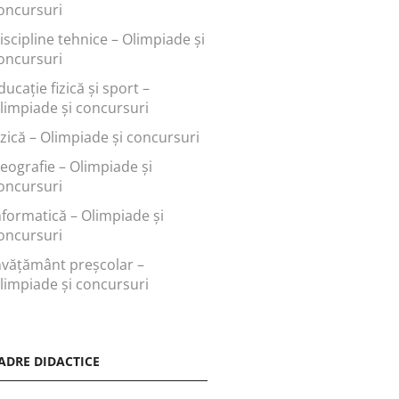
oncursuri
iscipline tehnice – Olimpiade și
oncursuri
ducaţie fizică şi sport –
limpiade și concursuri
izică – Olimpiade și concursuri
eografie – Olimpiade și
oncursuri
nformatică – Olimpiade și
oncursuri
nvăţământ preşcolar –
limpiade și concursuri
ADRE DIDACTICE