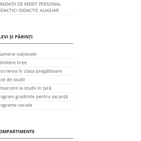
RADAȚII DE MERIT PERSONAL
IDACTIC/ DIDACTIC AUXILIAR
LEVI ȘI PĂRINȚI
xamene naționale
dmitere licee
nscrierea în clasa pregătitoare
cte de studii
ntoarcere la studii în ţară
rogram gradinite pentru vacanţă
rograme sociale
OMPARTIMENTE