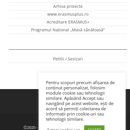
Arhiva proiecte
www.erasmusplus.ro
Acreditare ERASMUS+
Programul Național „Masă sănătoasă”
Petitii / Sesizari
Pentru scopuri precum afișarea de
conținut personalizat, folosim
module cookie sau tehnologii
similare. Apăsând Accept sau
navigând pe acest website, ești de
acord să permiți colectarea de
informații prin cookie-uri sau
tehnologii similare.
Politica de confidenţialitate
|
GDPR
Ⓒ2020 - ISJ Botoșani. Dezvoltat de Webemotion.
Setari cookie-uri
ACCEPT