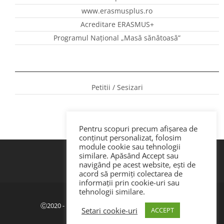
www.erasmusplus.ro
Acreditare ERASMUS+
Programul Național „Masă sănătoasă”
Petitii / Sesizari
Pentru scopuri precum afișarea de
conținut personalizat, folosim
module cookie sau tehnologii
similare. Apăsând Accept sau
navigând pe acest website, ești de
acord să permiți colectarea de
informații prin cookie-uri sau
tehnologii similare.
Politica de confidenţialitate
|
GDPR
Ⓒ2020 - ISJ Botoșani. Dezvoltat de Webemotion.
Setari cookie-uri
ACCEPT