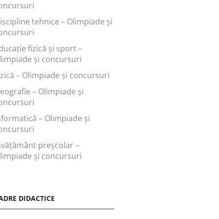
oncursuri
iscipline tehnice – Olimpiade și
oncursuri
ducaţie fizică şi sport –
limpiade și concursuri
izică – Olimpiade și concursuri
eografie – Olimpiade și
oncursuri
nformatică – Olimpiade și
oncursuri
nvăţământ preşcolar –
limpiade și concursuri
ADRE DIDACTICE