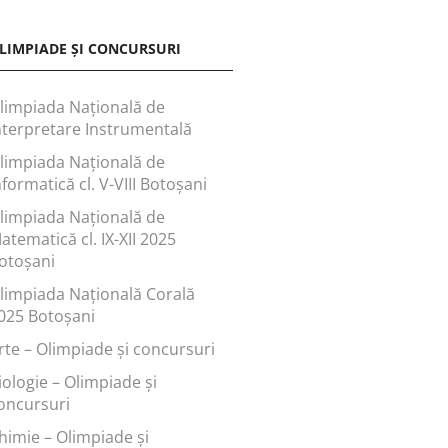
LIMPIADE ȘI CONCURSURI
limpiada Națională de
nterpretare Instrumentală
limpiada Națională de
nformatică cl. V-VIII Botoșani
limpiada Națională de
atematică cl. IX-XII 2025
otoșani
limpiada Națională Corală
025 Botoșani
rte – Olimpiade și concursuri
iologie – Olimpiade și
oncursuri
himie – Olimpiade și