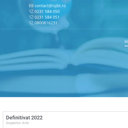
contact@isjbt.ro
0231 584 050
0231 584 051
0800816231
H
Definitivat 2022
Inspector Arte