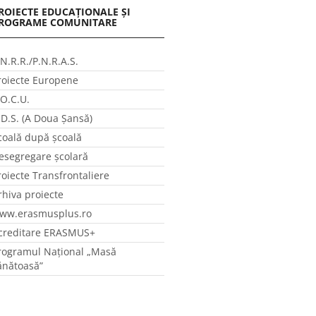
ROIECTE EDUCAȚIONALE ȘI
ROGRAME COMUNITARE
.N.R.R./P.N.R.A.S.
roiecte Europene
.O.C.U.
.D.S. (A Doua Șansă)
coală după școală
esegregare școlară
roiecte Transfrontaliere
rhiva proiecte
ww.erasmusplus.ro
creditare ERASMUS+
rogramul Național „Masă
ănătoasă”