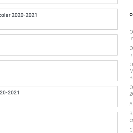
O
școlar 2020-2021
O
I
O
I
O
M
B
O
2020-2021
2
A
B
c
C