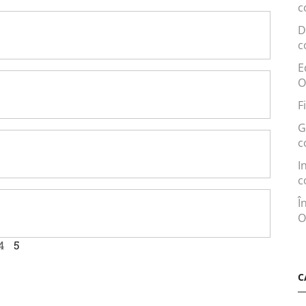
c
D
c
E
O
F
G
c
I
c
Î
O
4
5
C