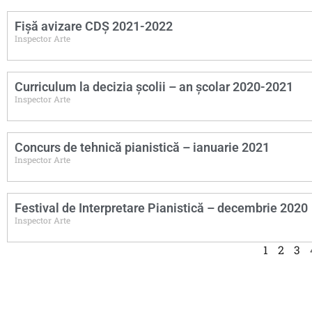
Fișă avizare CDȘ 2021-2022
Inspector Arte
Curriculum la decizia școlii – an școlar 2020-2021
Inspector Arte
Concurs de tehnică pianistică – ianuarie 2021
Inspector Arte
Festival de Interpretare Pianistică – decembrie 2020
Inspector Arte
1
2
3