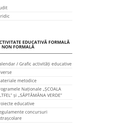
udit
uridic
CTIVITATE EDUCATIVĂ FORMALĂ
I NON FORMALĂ
alendar / Grafic activităţi educative
iverse
ateriale metodice
rogramele Naţionale „ŞCOALA
LTFEL” și „SĂPTĂMÂNA VERDE”
roiecte educative
egulamente concursuri
xtraşcolare