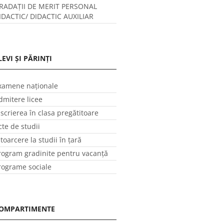
RADAȚII DE MERIT PERSONAL
IDACTIC/ DIDACTIC AUXILIAR
LEVI ȘI PĂRINȚI
xamene naționale
dmitere licee
nscrierea în clasa pregătitoare
cte de studii
ntoarcere la studii în ţară
rogram gradinite pentru vacanţă
rograme sociale
OMPARTIMENTE