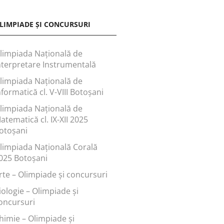
LIMPIADE ȘI CONCURSURI
limpiada Națională de
nterpretare Instrumentală
limpiada Națională de
nformatică cl. V-VIII Botoșani
limpiada Națională de
atematică cl. IX-XII 2025
otoșani
limpiada Națională Corală
025 Botoșani
rte – Olimpiade și concursuri
iologie – Olimpiade și
oncursuri
himie – Olimpiade și