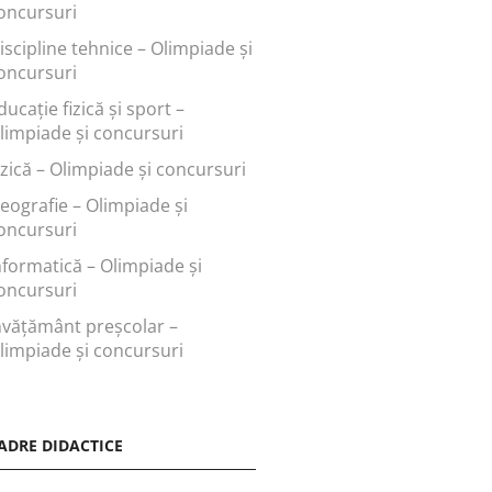
oncursuri
iscipline tehnice – Olimpiade și
oncursuri
ducaţie fizică şi sport –
limpiade și concursuri
izică – Olimpiade și concursuri
eografie – Olimpiade și
oncursuri
nformatică – Olimpiade și
oncursuri
nvăţământ preşcolar –
limpiade și concursuri
ADRE DIDACTICE