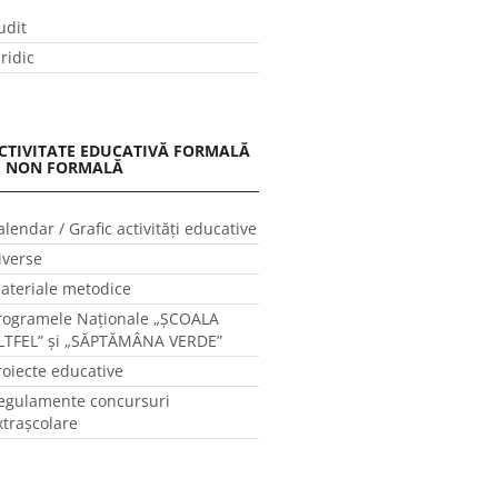
udit
uridic
CTIVITATE EDUCATIVĂ FORMALĂ
I NON FORMALĂ
alendar / Grafic activităţi educative
iverse
ateriale metodice
rogramele Naţionale „ŞCOALA
LTFEL” și „SĂPTĂMÂNA VERDE”
roiecte educative
egulamente concursuri
xtraşcolare