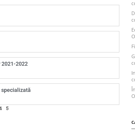
c
D
c
E
O
F
G
c
r 2021-2022
I
c
Î
 specializată
O
4
5
C