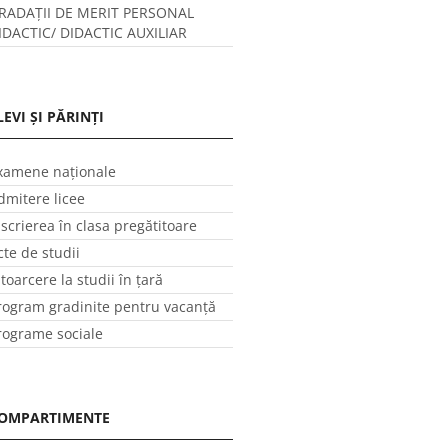
RADAȚII DE MERIT PERSONAL
IDACTIC/ DIDACTIC AUXILIAR
LEVI ȘI PĂRINȚI
xamene naționale
dmitere licee
nscrierea în clasa pregătitoare
cte de studii
ntoarcere la studii în ţară
rogram gradinite pentru vacanţă
rograme sociale
OMPARTIMENTE