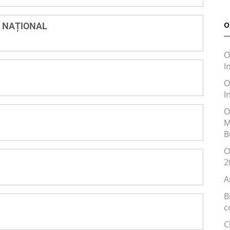
O
I NAȚIONAL
O
I
O
I
O
M
B
O
2
A
B
c
C