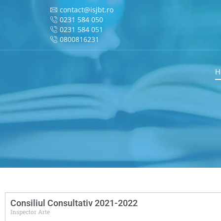
contact@isjbt.ro
0231 584 050
0231 584 051
0800816231
H
Consiliul Consultativ 2021-2022
Inspector Arte