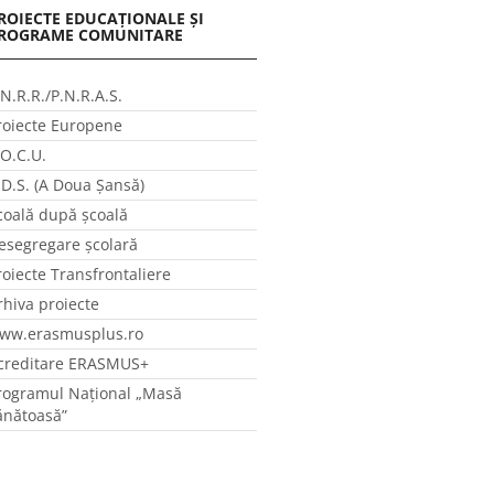
ROIECTE EDUCAȚIONALE ȘI
ROGRAME COMUNITARE
.N.R.R./P.N.R.A.S.
roiecte Europene
.O.C.U.
.D.S. (A Doua Șansă)
coală după școală
esegregare școlară
roiecte Transfrontaliere
rhiva proiecte
ww.erasmusplus.ro
creditare ERASMUS+
rogramul Național „Masă
ănătoasă”