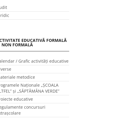
udit
uridic
CTIVITATE EDUCATIVĂ FORMALĂ
I NON FORMALĂ
alendar / Grafic activităţi educative
iverse
ateriale metodice
rogramele Naţionale „ŞCOALA
LTFEL” și „SĂPTĂMÂNA VERDE”
roiecte educative
egulamente concursuri
xtraşcolare