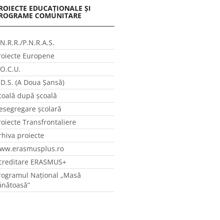
ROIECTE EDUCAȚIONALE ȘI
ROGRAME COMUNITARE
.N.R.R./P.N.R.A.S.
roiecte Europene
.O.C.U.
.D.S. (A Doua Șansă)
coală după școală
esegregare școlară
roiecte Transfrontaliere
rhiva proiecte
ww.erasmusplus.ro
creditare ERASMUS+
rogramul Național „Masă
ănătoasă”