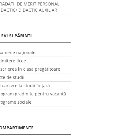
RADAȚII DE MERIT PERSONAL
IDACTIC/ DIDACTIC AUXILIAR
LEVI ȘI PĂRINȚI
xamene naționale
dmitere licee
nscrierea în clasa pregătitoare
cte de studii
ntoarcere la studii în ţară
rogram gradinite pentru vacanţă
rograme sociale
OMPARTIMENTE