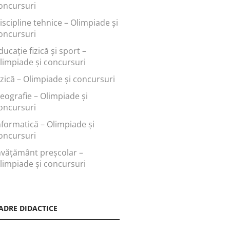
oncursuri
iscipline tehnice – Olimpiade și
oncursuri
ducaţie fizică şi sport –
limpiade și concursuri
izică – Olimpiade și concursuri
eografie – Olimpiade și
oncursuri
nformatică – Olimpiade și
oncursuri
nvăţământ preşcolar –
limpiade și concursuri
ADRE DIDACTICE