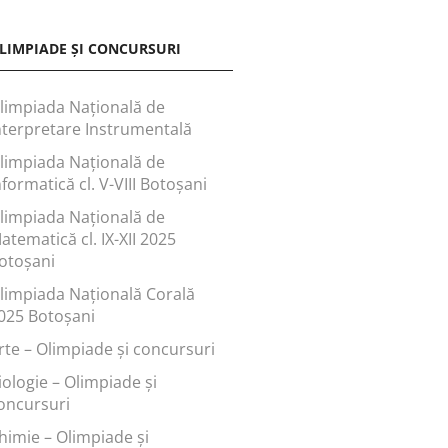
LIMPIADE ȘI CONCURSURI
limpiada Națională de
nterpretare Instrumentală
limpiada Națională de
nformatică cl. V-VIII Botoșani
limpiada Națională de
atematică cl. IX-XII 2025
otoșani
limpiada Națională Corală
025 Botoșani
rte – Olimpiade și concursuri
iologie – Olimpiade și
oncursuri
himie – Olimpiade și