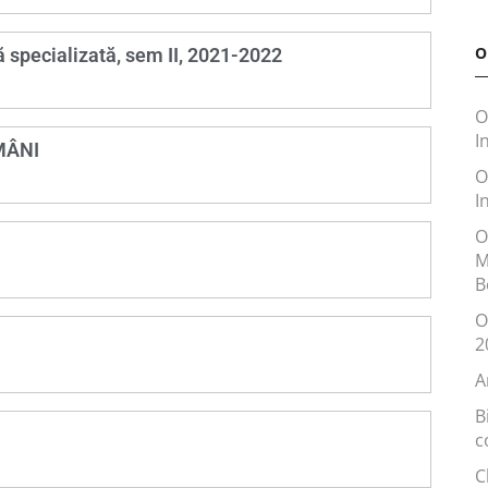
O
ă specializată, sem II, 2021-2022
O
I
OMÂNI
O
I
O
M
B
O
2
A
B
c
C