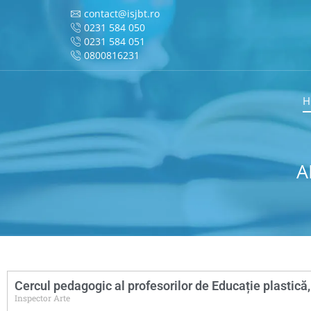
contact@isjbt.ro
0231 584 050
0231 584 051
0800816231
H
A
Cercul pedagogic al profesorilor de Educație plastic
Inspector Arte