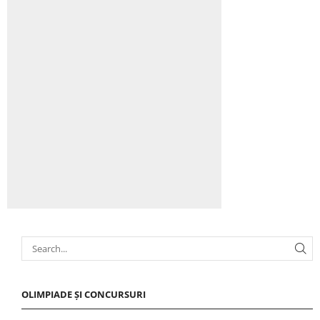
OLIMPIADE ȘI CONCURSURI
Olimpiada Națională de Interpretare Instrumentală
Olimpiada Națională de Informatică cl. V-VIII Botoșani