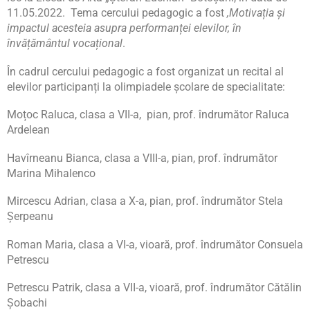
11.05.2022. Tema cercului pedagogic a fost
,Motivația și
impactul acesteia asupra performanței elevilor, în
învățământul vocațional
.
În cadrul cercului pedagogic a fost organizat un recital al
elevilor participanți la olimpiadele școlare de specialitate:
Moțoc Raluca, clasa a VII-a, pian, prof. îndrumător Raluca
Ardelean
Havîrneanu Bianca, clasa a VIII-a, pian, prof. îndrumător
Marina Mihalenco
Mircescu Adrian, clasa a X-a, pian, prof. îndrumător Stela
Șerpeanu
Roman Maria, clasa a VI-a, vioară, prof. îndrumător Consuela
Petrescu
Petrescu Patrik, clasa a VII-a, vioară, prof. îndrumător Cătălin
Șobachi