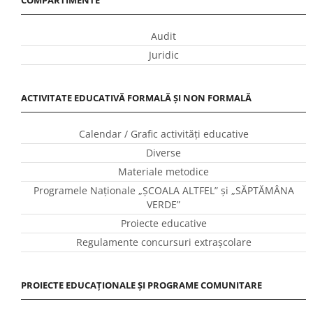
Juridic
ACTIVITATE EDUCATIVĂ FORMALĂ ȘI NON FORMALĂ
Calendar / Grafic activităţi educative
Diverse
Materiale metodice
Programele Naţionale „ŞCOALA ALTFEL” și „SĂPTĂMÂNA
VERDE”
Proiecte educative
Regulamente concursuri extraşcolare
PROIECTE EDUCAȚIONALE ȘI PROGRAME COMUNITARE
P.N.R.R./P.N.R.A.S.
Proiecte Europene
P.O.C.U.