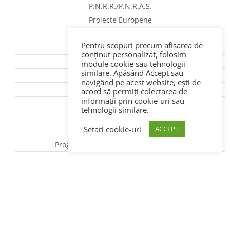
A.D.S. (A Doua Șansă)
Școală după școală
Desegregare școlară
Pentru scopuri precum afișarea de
Proiecte Transfrontaliere
conținut personalizat, folosim
module cookie sau tehnologii
Arhiva proiecte
similare. Apăsând Accept sau
www.erasmusplus.ro
navigând pe acest website, ești de
acord să permiți colectarea de
Acreditare ERASMUS+
informații prin cookie-uri sau
Programul Național „Masă sănătoasă”
tehnologii similare.
Setari cookie-uri
ACCEPT
Petitii / Sesizari