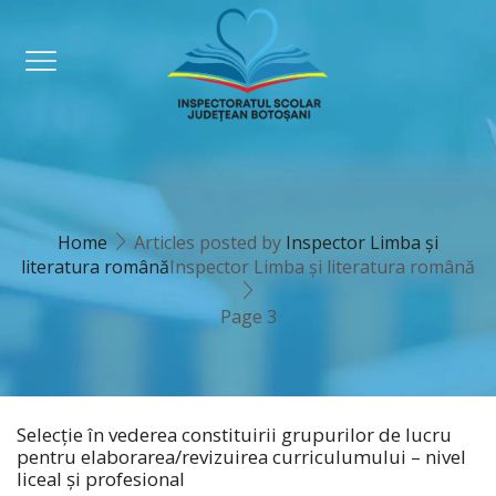
Home
Articles posted by
Inspector Limba și
literatura română
Inspector Limba și literatura română
Page 3
Selecție în vederea constituirii grupurilor de lucru
pentru elaborarea/revizuirea curriculumului – nivel
liceal și profesional