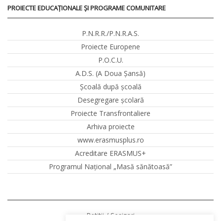
PROIECTE EDUCAȚIONALE ȘI PROGRAME COMUNITARE
P.N.R.R./P.N.R.A.S.
Proiecte Europene
P.O.C.U.
A.D.S. (A Doua Șansă)
Școală după școală
Desegregare școlară
Proiecte Transfrontaliere
Arhiva proiecte
www.erasmusplus.ro
Acreditare ERASMUS+
Programul Național „Masă sănătoasă”
Petitii / Sesizari