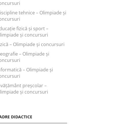
oncursuri
iscipline tehnice – Olimpiade și
oncursuri
ducaţie fizică şi sport –
limpiade și concursuri
izică – Olimpiade și concursuri
eografie – Olimpiade și
oncursuri
nformatică – Olimpiade și
oncursuri
nvăţământ preşcolar –
limpiade și concursuri
ADRE DIDACTICE