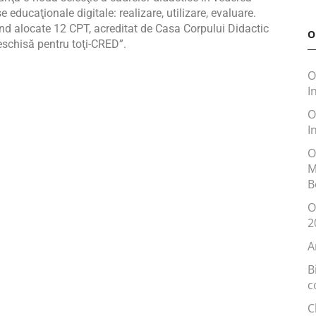
educaţionale digitale: realizare, utilizare, evaluare.
ând alocate 12 CPT, acreditat de Casa Corpului Didactic
O
eschisă pentru toţi-CRED”.
O
I
O
I
O
M
B
O
2
A
B
c
C