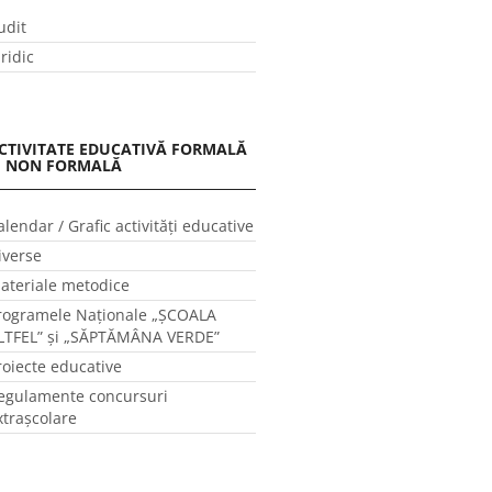
udit
uridic
CTIVITATE EDUCATIVĂ FORMALĂ
I NON FORMALĂ
alendar / Grafic activităţi educative
iverse
ateriale metodice
rogramele Naţionale „ŞCOALA
LTFEL” și „SĂPTĂMÂNA VERDE”
roiecte educative
egulamente concursuri
xtraşcolare