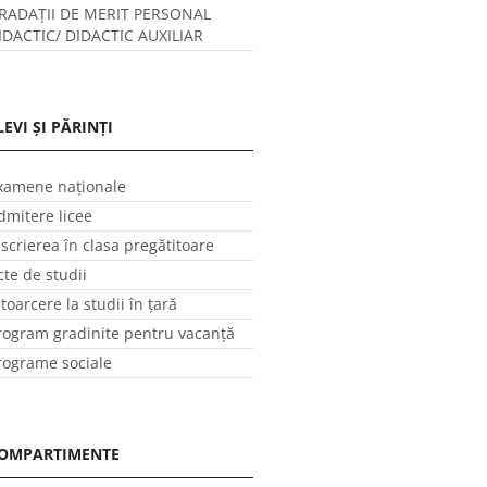
RADAȚII DE MERIT PERSONAL
IDACTIC/ DIDACTIC AUXILIAR
LEVI ȘI PĂRINȚI
xamene naționale
dmitere licee
nscrierea în clasa pregătitoare
cte de studii
ntoarcere la studii în ţară
rogram gradinite pentru vacanţă
rograme sociale
OMPARTIMENTE