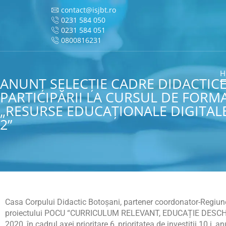
contact@isjbt.ro
0231 584 050
0231 584 051
0800816231
H
ANUNȚ SELECŢIE CADRE DIDACTICE
PARTICIPĂRII LA CURSUL DE FORM
„RESURSE EDUCAŢIONALE DIGITALE:
2”
Casa Corpului Didactic Botoşani, partener coordonator-Regiunea
proiectului POCU “CURRICULUM RELEVANT, EDUCAȚIE DESCHI
2020, în cadrul axei prioritare 6, prioritatea de investiții 10.i,