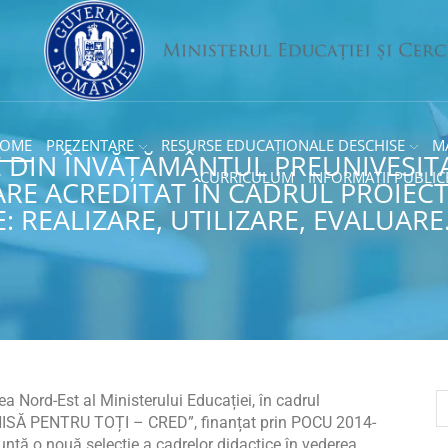
OME
PREZENTARE
RESURSE EDUCAȚIONALE DESCHISE
M
 DIN ÎNVĂŢĂMÂNTUL PREUNIVESITA
CURRICULUM
INFORMAȚII PUBLIC
ARE ACREDITAT ÎN CADRUL PROIEC
 REALIZARE, UTILIZARE, EVALUARE
 Nord-Est al Ministerului Educației, în cadrul
SĂ PENTRU TOȚI – CRED”, finanțat prin POCU 2014-
 anunţă o nouă selecţie a cadrelor didactice în vederea