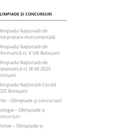
LIMPIADE ȘI CONCURSURI
limpiada Națională de
nterpretare Instrumentală
limpiada Națională de
nformatică cl. V-VIII Botoșani
limpiada Națională de
atematică cl. IX-XII 2025
otoșani
limpiada Națională Corală
025 Botoșani
rte – Olimpiade și concursuri
iologie – Olimpiade și
oncursuri
himie – Olimpiade și