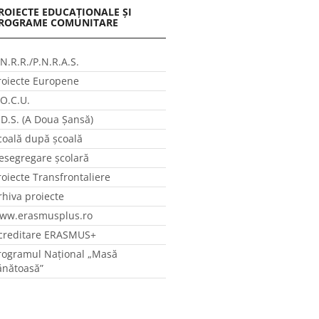
ROIECTE EDUCAȚIONALE ȘI
ROGRAME COMUNITARE
.N.R.R./P.N.R.A.S.
roiecte Europene
.O.C.U.
.D.S. (A Doua Șansă)
coală după școală
esegregare școlară
roiecte Transfrontaliere
rhiva proiecte
ww.erasmusplus.ro
creditare ERASMUS+
rogramul Național „Masă
ănătoasă”