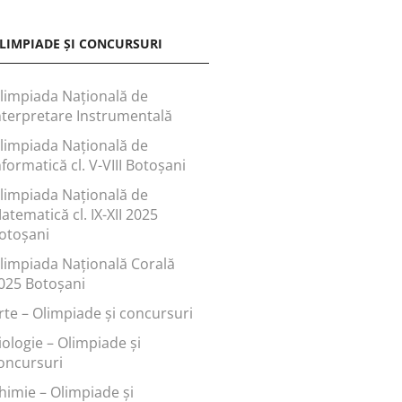
LIMPIADE ȘI CONCURSURI
limpiada Națională de
nterpretare Instrumentală
limpiada Națională de
nformatică cl. V-VIII Botoșani
limpiada Națională de
atematică cl. IX-XII 2025
otoșani
limpiada Națională Corală
025 Botoșani
rte – Olimpiade și concursuri
iologie – Olimpiade și
oncursuri
himie – Olimpiade și