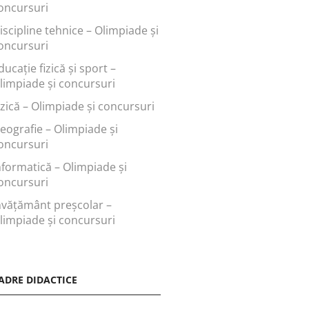
oncursuri
iscipline tehnice – Olimpiade și
oncursuri
ducaţie fizică şi sport –
limpiade și concursuri
izică – Olimpiade și concursuri
eografie – Olimpiade și
oncursuri
nformatică – Olimpiade și
oncursuri
nvăţământ preşcolar –
limpiade și concursuri
ADRE DIDACTICE