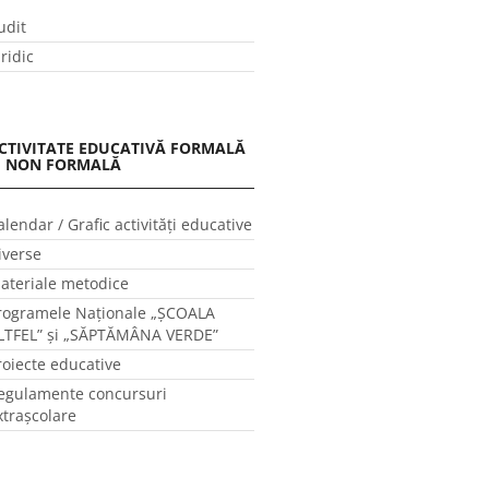
udit
uridic
CTIVITATE EDUCATIVĂ FORMALĂ
I NON FORMALĂ
alendar / Grafic activităţi educative
iverse
ateriale metodice
rogramele Naţionale „ŞCOALA
LTFEL” și „SĂPTĂMÂNA VERDE”
roiecte educative
egulamente concursuri
xtraşcolare