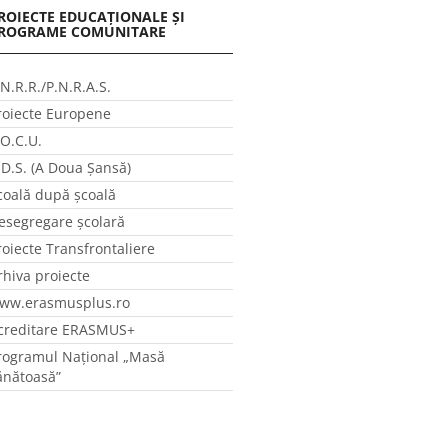
ROIECTE EDUCAȚIONALE ȘI
ROGRAME COMUNITARE
.N.R.R./P.N.R.A.S.
roiecte Europene
.O.C.U.
.D.S. (A Doua Șansă)
coală după școală
esegregare școlară
roiecte Transfrontaliere
rhiva proiecte
ww.erasmusplus.ro
creditare ERASMUS+
rogramul Național „Masă
ănătoasă”