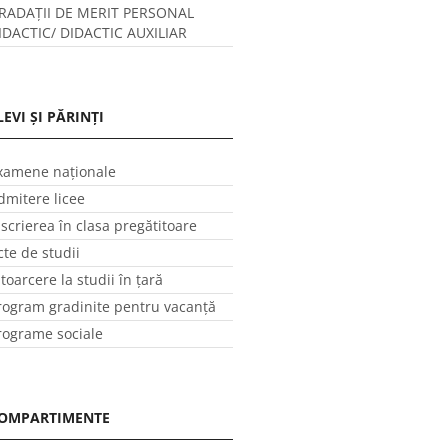
RADAȚII DE MERIT PERSONAL
IDACTIC/ DIDACTIC AUXILIAR
LEVI ȘI PĂRINȚI
xamene naționale
dmitere licee
nscrierea în clasa pregătitoare
cte de studii
ntoarcere la studii în ţară
rogram gradinite pentru vacanţă
rograme sociale
OMPARTIMENTE