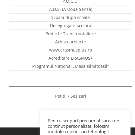
P.O.C.U.
A.D.S. (A Doua Șansă)
Școală după școală
Desegregare școlară
Proiecte Transfrontaliere
Arhiva proiecte
www.erasmusplus.ro
Acreditare ERASMUS+
Programul Național „Masă sănătoasă”
Petitii / Sesizari
Pentru scopuri precum afișarea de
conținut personalizat, folosim
module cookie sau tehnologii