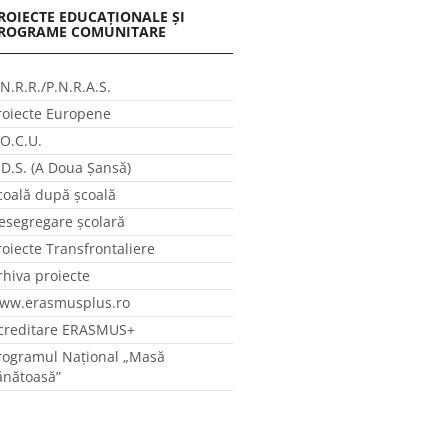
ROIECTE EDUCAȚIONALE ȘI
ROGRAME COMUNITARE
.N.R.R./P.N.R.A.S.
roiecte Europene
.O.C.U.
.D.S. (A Doua Șansă)
coală după școală
esegregare școlară
roiecte Transfrontaliere
rhiva proiecte
ww.erasmusplus.ro
creditare ERASMUS+
rogramul Național „Masă
ănătoasă”