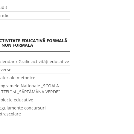
udit
uridic
CTIVITATE EDUCATIVĂ FORMALĂ
I NON FORMALĂ
alendar / Grafic activităţi educative
iverse
ateriale metodice
rogramele Naţionale „ŞCOALA
LTFEL” și „SĂPTĂMÂNA VERDE”
roiecte educative
egulamente concursuri
xtraşcolare