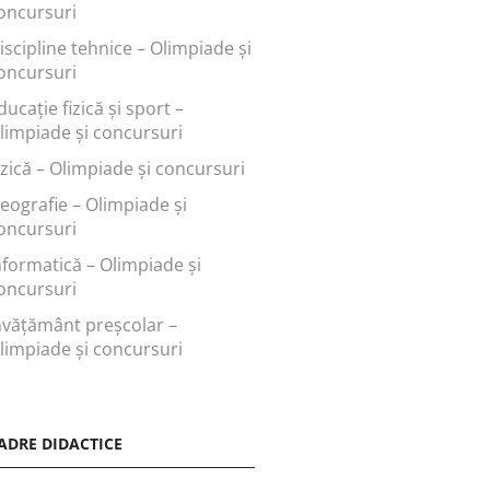
oncursuri
iscipline tehnice – Olimpiade și
oncursuri
ducaţie fizică şi sport –
limpiade și concursuri
izică – Olimpiade și concursuri
eografie – Olimpiade și
oncursuri
nformatică – Olimpiade și
oncursuri
nvăţământ preşcolar –
limpiade și concursuri
ADRE DIDACTICE