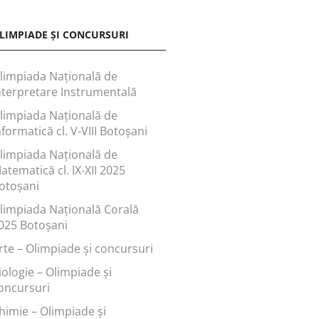
LIMPIADE ȘI CONCURSURI
limpiada Națională de
nterpretare Instrumentală
limpiada Națională de
nformatică cl. V-VIII Botoșani
limpiada Națională de
atematică cl. IX-XII 2025
otoșani
limpiada Națională Corală
025 Botoșani
rte – Olimpiade și concursuri
iologie – Olimpiade și
oncursuri
himie – Olimpiade și