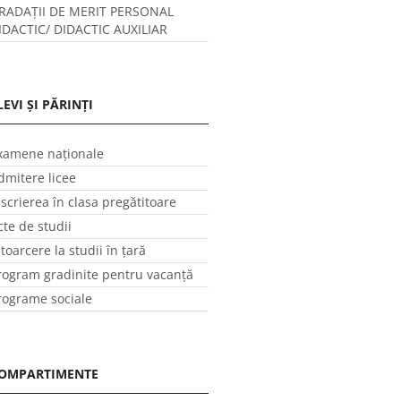
RADAȚII DE MERIT PERSONAL
IDACTIC/ DIDACTIC AUXILIAR
LEVI ȘI PĂRINȚI
xamene naționale
dmitere licee
nscrierea în clasa pregătitoare
cte de studii
ntoarcere la studii în ţară
rogram gradinite pentru vacanţă
rograme sociale
OMPARTIMENTE