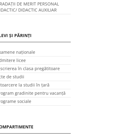
RADAȚII DE MERIT PERSONAL
IDACTIC/ DIDACTIC AUXILIAR
LEVI ȘI PĂRINȚI
xamene naționale
dmitere licee
nscrierea în clasa pregătitoare
cte de studii
ntoarcere la studii în ţară
rogram gradinite pentru vacanţă
rograme sociale
OMPARTIMENTE