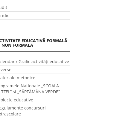
udit
uridic
CTIVITATE EDUCATIVĂ FORMALĂ
I NON FORMALĂ
alendar / Grafic activităţi educative
iverse
ateriale metodice
rogramele Naţionale „ŞCOALA
LTFEL” și „SĂPTĂMÂNA VERDE”
roiecte educative
egulamente concursuri
xtraşcolare