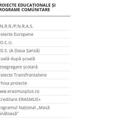
ROIECTE EDUCAȚIONALE ȘI
ROGRAME COMUNITARE
.N.R.R./P.N.R.A.S.
roiecte Europene
.O.C.U.
.D.S. (A Doua Șansă)
coală după școală
esegregare școlară
roiecte Transfrontaliere
rhiva proiecte
ww.erasmusplus.ro
creditare ERASMUS+
rogramul Național „Masă
ănătoasă”