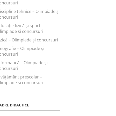
oncursuri
iscipline tehnice – Olimpiade și
oncursuri
ducaţie fizică şi sport –
limpiade și concursuri
izică – Olimpiade și concursuri
eografie – Olimpiade și
oncursuri
nformatică – Olimpiade și
oncursuri
nvăţământ preşcolar –
limpiade și concursuri
ADRE DIDACTICE