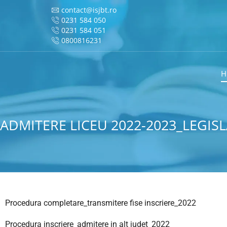
contact@isjbt.ro
0231 584 050
0231 584 051
0800816231
H
ADMITERE LICEU 2022-2023_LEGI
Procedura completare_transmitere fise inscriere_2022
Procedura inscriere_admitere in alt judet_2022