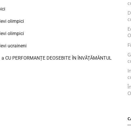
c
ici
D
c
evi olimpici
E
evi olimpici
O
F
evi ucraineni
G
II a CU PERFORMANȚE DEOSEBITE ÎN ÎNVĂȚĂMÂNTUL
c
I
c
Î
O
C