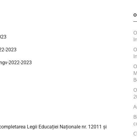
O
O
023
I
O
022-2023
I
ingv-2022-2023
O
M
B
O
2
A
B
c
ompletarea Legii Educației Naționale nr. 12011 și
C