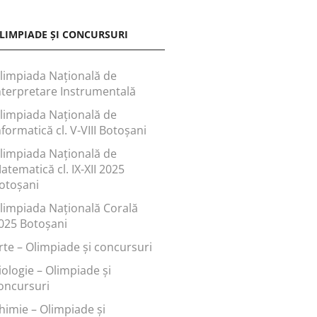
LIMPIADE ȘI CONCURSURI
limpiada Națională de
nterpretare Instrumentală
limpiada Națională de
nformatică cl. V-VIII Botoșani
limpiada Națională de
atematică cl. IX-XII 2025
otoșani
limpiada Națională Corală
025 Botoșani
rte – Olimpiade și concursuri
iologie – Olimpiade și
oncursuri
himie – Olimpiade și