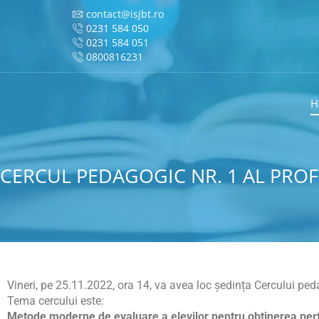
contact@isjbt.ro
0231 584 050
0231 584 051
0800816231
H
CERCUL PEDAGOGIC NR. 1 AL PROF
Vineri, pe 25.11.2022, ora 14, va avea loc ședința Cercului peda
Tema cercului este:
Metode moderne de evaluare a elevilor pentru obținerea perfo