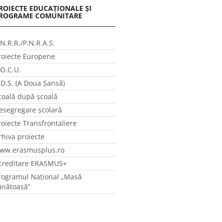
ROIECTE EDUCAȚIONALE ȘI
ROGRAME COMUNITARE
.N.R.R./P.N.R.A.S.
roiecte Europene
.O.C.U.
.D.S. (A Doua Șansă)
coală după școală
esegregare școlară
roiecte Transfrontaliere
rhiva proiecte
ww.erasmusplus.ro
creditare ERASMUS+
rogramul Național „Masă
ănătoasă”