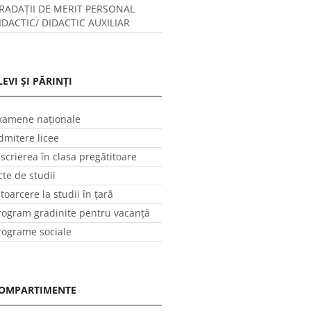
RADAȚII DE MERIT PERSONAL
IDACTIC/ DIDACTIC AUXILIAR
LEVI ȘI PĂRINȚI
xamene naționale
dmitere licee
nscrierea în clasa pregătitoare
cte de studii
ntoarcere la studii în ţară
rogram gradinite pentru vacanţă
rograme sociale
OMPARTIMENTE