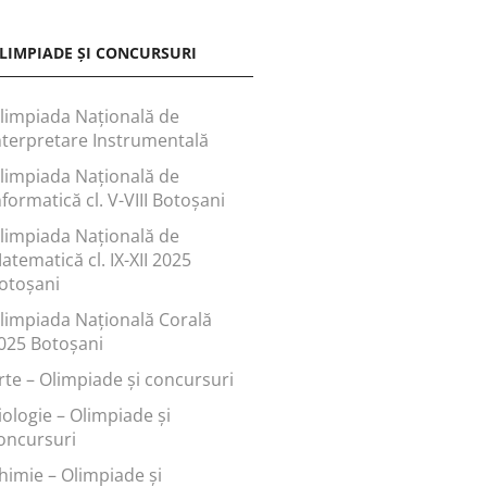
LIMPIADE ȘI CONCURSURI
limpiada Națională de
nterpretare Instrumentală
limpiada Națională de
nformatică cl. V-VIII Botoșani
limpiada Națională de
atematică cl. IX-XII 2025
otoșani
limpiada Națională Corală
025 Botoșani
rte – Olimpiade și concursuri
iologie – Olimpiade și
oncursuri
himie – Olimpiade și