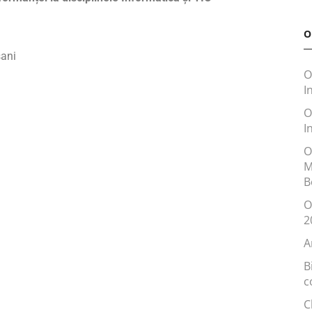
O
șani
O
I
O
I
O
M
B
O
2
A
B
c
C