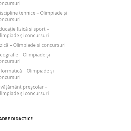
oncursuri
iscipline tehnice – Olimpiade și
oncursuri
ducaţie fizică şi sport –
limpiade și concursuri
izică – Olimpiade și concursuri
eografie – Olimpiade și
oncursuri
nformatică – Olimpiade și
oncursuri
nvăţământ preşcolar –
limpiade și concursuri
ADRE DIDACTICE