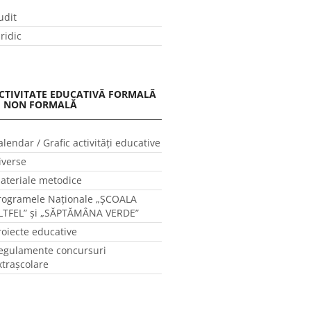
udit
uridic
CTIVITATE EDUCATIVĂ FORMALĂ
I NON FORMALĂ
alendar / Grafic activităţi educative
iverse
ateriale metodice
rogramele Naţionale „ŞCOALA
LTFEL” și „SĂPTĂMÂNA VERDE”
roiecte educative
egulamente concursuri
xtraşcolare