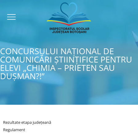
CONCURSULUI NAŢIONAL DE
COMUNICĂRI ŞTIINŢIFICE PENTRU
ELEVI „CHIMIA – PRIETEN SAU
DUȘMAN?!”
Re
zultate etapa județeană
Regulament