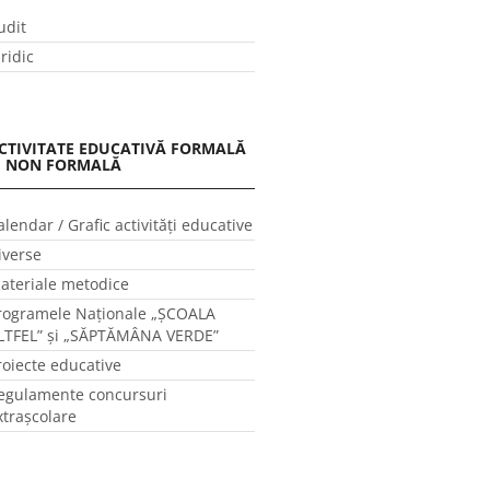
udit
uridic
CTIVITATE EDUCATIVĂ FORMALĂ
I NON FORMALĂ
alendar / Grafic activităţi educative
iverse
ateriale metodice
rogramele Naţionale „ŞCOALA
LTFEL” și „SĂPTĂMÂNA VERDE”
roiecte educative
egulamente concursuri
xtraşcolare