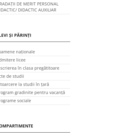
RADAȚII DE MERIT PERSONAL
IDACTIC/ DIDACTIC AUXILIAR
LEVI ȘI PĂRINȚI
xamene naționale
dmitere licee
nscrierea în clasa pregătitoare
cte de studii
ntoarcere la studii în ţară
rogram gradinite pentru vacanţă
rograme sociale
OMPARTIMENTE