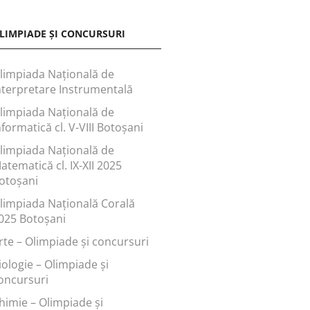
LIMPIADE ȘI CONCURSURI
limpiada Națională de
nterpretare Instrumentală
limpiada Națională de
nformatică cl. V-VIII Botoșani
limpiada Națională de
atematică cl. IX-XII 2025
otoșani
limpiada Națională Corală
025 Botoșani
rte – Olimpiade și concursuri
iologie – Olimpiade și
oncursuri
himie – Olimpiade și