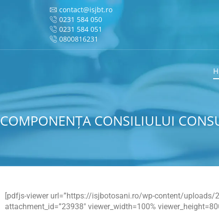
contact@isjbt.ro
0231 584 050
0231 584 051
0800816231
H
COMPONENȚA CONSILIULUI CONSUL
[pdfjs-viewer url=”https://isjbotosani.ro/wp-content/uploa
attachment_id=”23938″ viewer_width=100% viewer_height=800p