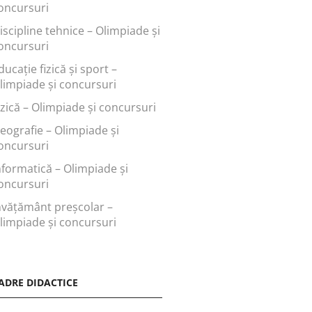
oncursuri
iscipline tehnice – Olimpiade și
oncursuri
ducaţie fizică şi sport –
limpiade și concursuri
izică – Olimpiade și concursuri
eografie – Olimpiade și
oncursuri
nformatică – Olimpiade și
oncursuri
nvăţământ preşcolar –
limpiade și concursuri
ADRE DIDACTICE