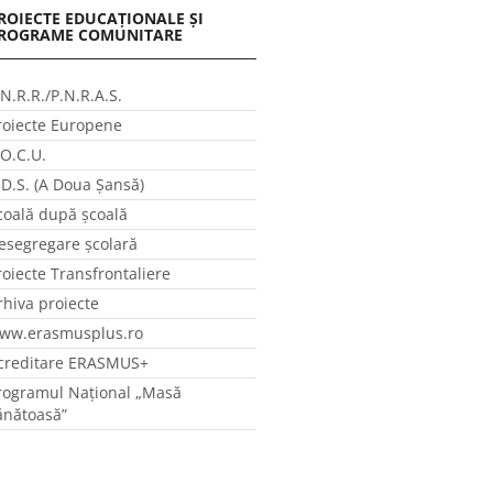
ROIECTE EDUCAȚIONALE ȘI
ROGRAME COMUNITARE
.N.R.R./P.N.R.A.S.
roiecte Europene
.O.C.U.
.D.S. (A Doua Șansă)
coală după școală
esegregare școlară
roiecte Transfrontaliere
rhiva proiecte
ww.erasmusplus.ro
creditare ERASMUS+
rogramul Național „Masă
ănătoasă”