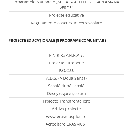
Programele Naţionale „ŞCOALA ALTFEL” și „SĂPTĂMÂNA
VERDE”
Proiecte educative
Regulamente concursuri extraşcolare
PROIECTE EDUCAȚIONALE ȘI PROGRAME COMUNITARE
P.N.R.R./P.N.R.A.S.
Proiecte Europene
P.O.C.U.
A.D.S. (A Doua Șansă)
Școală după școală
Desegregare școlară
Proiecte Transfrontaliere
Arhiva proiecte
www.erasmusplus.ro
Acreditare ERASMUS+