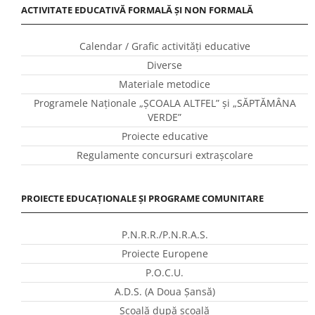
ACTIVITATE EDUCATIVĂ FORMALĂ ȘI NON FORMALĂ
Calendar / Grafic activităţi educative
Diverse
Materiale metodice
Programele Naţionale „ŞCOALA ALTFEL” și „SĂPTĂMÂNA
VERDE”
Proiecte educative
Regulamente concursuri extraşcolare
PROIECTE EDUCAȚIONALE ȘI PROGRAME COMUNITARE
P.N.R.R./P.N.R.A.S.
Proiecte Europene
P.O.C.U.
A.D.S. (A Doua Șansă)
Școală după școală