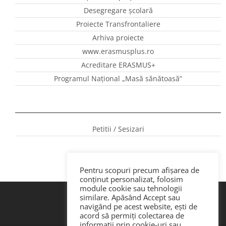
Desegregare școlară
Proiecte Transfrontaliere
Arhiva proiecte
www.erasmusplus.ro
Acreditare ERASMUS+
Programul Național „Masă sănătoasă”
Petitii / Sesizari
Pentru scopuri precum afișarea de
conținut personalizat, folosim
module cookie sau tehnologii
similare. Apăsând Accept sau
navigând pe acest website, ești de
acord să permiți colectarea de
informații prin cookie-uri sau