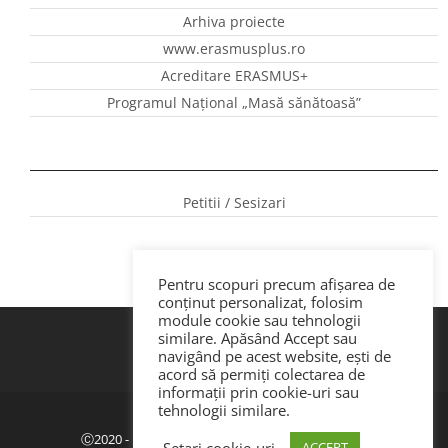
Arhiva proiecte
www.erasmusplus.ro
Acreditare ERASMUS+
Programul Național „Masă sănătoasă”
Petitii / Sesizari
Pentru scopuri precum afișarea de
conținut personalizat, folosim
module cookie sau tehnologii
similare. Apăsând Accept sau
navigând pe acest website, ești de
acord să permiți colectarea de
informații prin cookie-uri sau
tehnologii similare.
Politica de confidenţialitate
|
GDPR
Ⓒ2020 - ISJ Botoșani. Dezvoltat de Webemotion.
Setari cookie-uri
ACCEPT