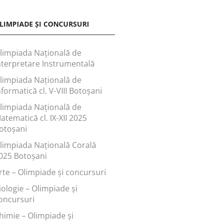
LIMPIADE ȘI CONCURSURI
limpiada Națională de
nterpretare Instrumentală
limpiada Națională de
nformatică cl. V-VIII Botoșani
limpiada Națională de
atematică cl. IX-XII 2025
otoșani
limpiada Națională Corală
025 Botoșani
rte – Olimpiade și concursuri
iologie – Olimpiade și
oncursuri
himie – Olimpiade și