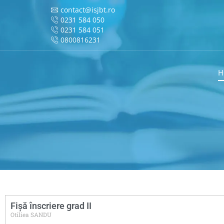
contact@isjbt.ro
0231 584 050
0231 584 051
0800816231
H
Fișă înscriere grad II
Otiliea SANDU