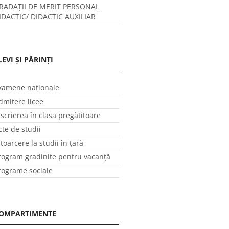
RADAȚII DE MERIT PERSONAL
IDACTIC/ DIDACTIC AUXILIAR
LEVI ȘI PĂRINȚI
xamene naționale
dmitere licee
nscrierea în clasa pregătitoare
cte de studii
ntoarcere la studii în ţară
rogram gradinite pentru vacanţă
rograme sociale
OMPARTIMENTE