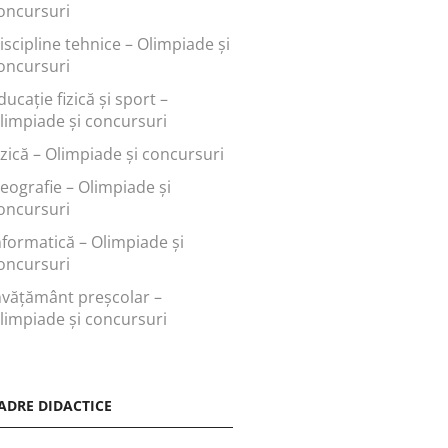
oncursuri
iscipline tehnice – Olimpiade și
oncursuri
ducaţie fizică şi sport –
limpiade și concursuri
izică – Olimpiade și concursuri
eografie – Olimpiade și
oncursuri
nformatică – Olimpiade și
oncursuri
nvăţământ preşcolar –
limpiade și concursuri
ADRE DIDACTICE