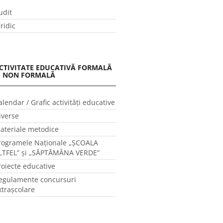
udit
uridic
CTIVITATE EDUCATIVĂ FORMALĂ
I NON FORMALĂ
alendar / Grafic activităţi educative
iverse
ateriale metodice
rogramele Naţionale „ŞCOALA
LTFEL” și „SĂPTĂMÂNA VERDE”
roiecte educative
egulamente concursuri
xtraşcolare