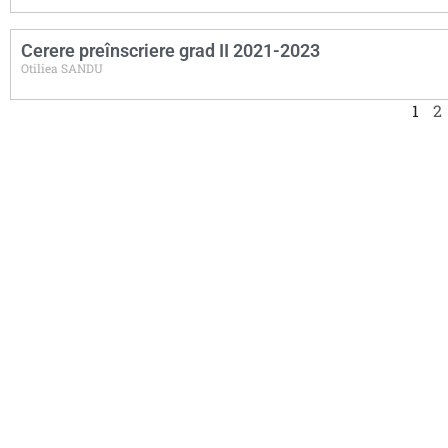
Cerere preînscriere grad II 2021-2023
Otiliea SANDU
1
2