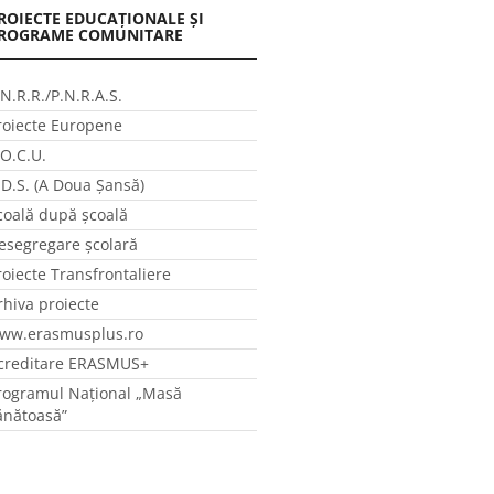
ROIECTE EDUCAȚIONALE ȘI
ROGRAME COMUNITARE
.N.R.R./P.N.R.A.S.
roiecte Europene
.O.C.U.
.D.S. (A Doua Șansă)
coală după școală
esegregare școlară
roiecte Transfrontaliere
rhiva proiecte
ww.erasmusplus.ro
creditare ERASMUS+
rogramul Național „Masă
ănătoasă”