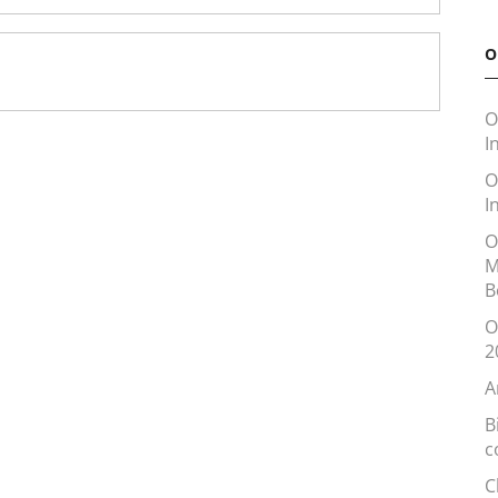
O
O
I
O
I
O
M
B
O
2
A
B
c
C