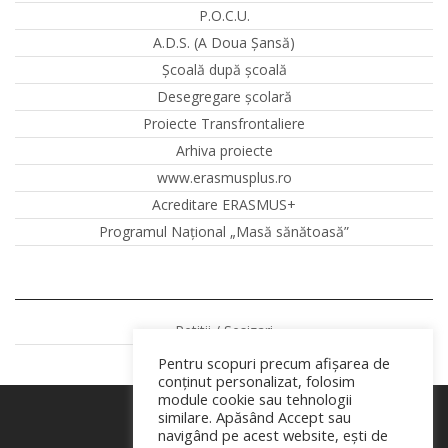
P.O.C.U.
A.D.S. (A Doua Șansă)
Școală după școală
Desegregare școlară
Proiecte Transfrontaliere
Arhiva proiecte
www.erasmusplus.ro
Acreditare ERASMUS+
Programul Național „Masă sănătoasă”
Petitii / Sesizari
Pentru scopuri precum afișarea de
conținut personalizat, folosim
module cookie sau tehnologii
similare. Apăsând Accept sau
navigând pe acest website, ești de