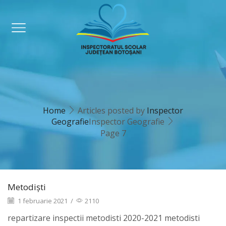
Home
Articles posted by
Inspector
Geografie
Inspector Geografie
Page 7
Metodiști
1 februarie 2021
/
2110
repartizare inspectii metodisti 2020-2021 metodisti