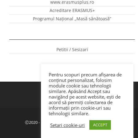
www.erasmusplus.ro
Acreditare ERASMUS+
Programul Național „Masă sănătoasă”
Petitii / Sesizari
Pentru scopuri precum afișarea de
conținut personalizat, folosim
module cookie sau tehnologii
similare. Apăsând Accept sau
navigând pe acest website, ești de
acord să permiți colectarea de
informații prin cookie-uri sau
tehnologii similare.
Politica de confidenţialitate
|
GDPR
Ⓒ2020 - ISJ Botoșani. Dezvoltat de Webemotion.
Setari cookie-uri
ACCEPT