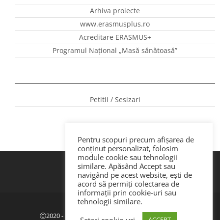
Arhiva proiecte
www.erasmusplus.ro
Acreditare ERASMUS+
Programul Național „Masă sănătoasă”
Petitii / Sesizari
Pentru scopuri precum afișarea de
conținut personalizat, folosim
module cookie sau tehnologii
similare. Apăsând Accept sau
navigând pe acest website, ești de
acord să permiți colectarea de
informații prin cookie-uri sau
tehnologii similare.
Politica de confidenţialitate
|
GDPR
Ⓒ2020 - ISJ Botoșani. Dezvoltat de Webemotion.
Setari cookie-uri
ACCEPT