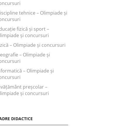
oncursuri
iscipline tehnice – Olimpiade și
oncursuri
ducaţie fizică şi sport –
limpiade și concursuri
izică – Olimpiade și concursuri
eografie – Olimpiade și
oncursuri
nformatică – Olimpiade și
oncursuri
nvăţământ preşcolar –
limpiade și concursuri
ADRE DIDACTICE