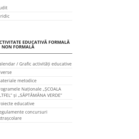
udit
uridic
CTIVITATE EDUCATIVĂ FORMALĂ
I NON FORMALĂ
alendar / Grafic activităţi educative
iverse
ateriale metodice
rogramele Naţionale „ŞCOALA
LTFEL” și „SĂPTĂMÂNA VERDE”
roiecte educative
egulamente concursuri
xtraşcolare