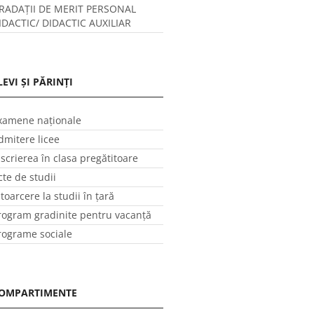
RADAȚII DE MERIT PERSONAL
IDACTIC/ DIDACTIC AUXILIAR
LEVI ȘI PĂRINȚI
xamene naționale
dmitere licee
nscrierea în clasa pregătitoare
cte de studii
ntoarcere la studii în ţară
rogram gradinite pentru vacanţă
rograme sociale
OMPARTIMENTE