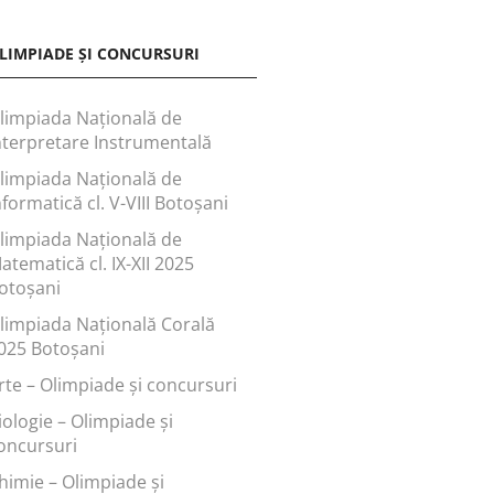
LIMPIADE ȘI CONCURSURI
limpiada Națională de
nterpretare Instrumentală
limpiada Națională de
nformatică cl. V-VIII Botoșani
limpiada Națională de
atematică cl. IX-XII 2025
otoșani
limpiada Națională Corală
025 Botoșani
rte – Olimpiade și concursuri
iologie – Olimpiade și
oncursuri
himie – Olimpiade și