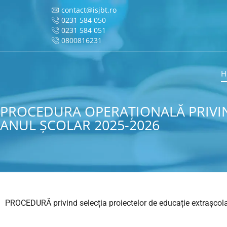
contact@isjbt.ro
0231 584 050
0231 584 051
0800816231
H
PROCEDURA OPERAȚIONALĂ PRIVIN
ANUL ȘCOLAR 2025-2026
PROCEDURĂ privind selecția proiectelor de educație extrașco