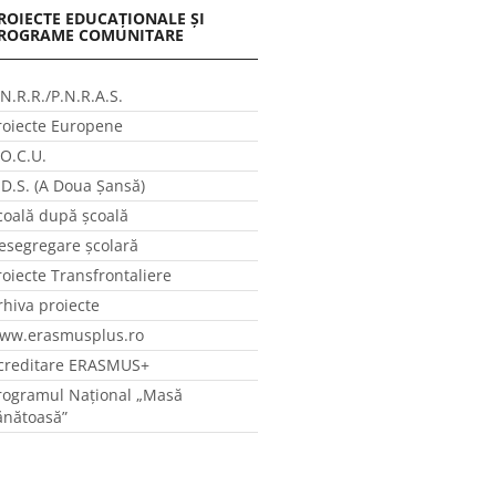
ROIECTE EDUCAȚIONALE ȘI
ROGRAME COMUNITARE
.N.R.R./P.N.R.A.S.
roiecte Europene
.O.C.U.
.D.S. (A Doua Șansă)
coală după școală
esegregare școlară
roiecte Transfrontaliere
rhiva proiecte
ww.erasmusplus.ro
creditare ERASMUS+
rogramul Național „Masă
ănătoasă”