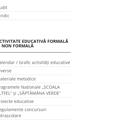
udit
uridic
CTIVITATE EDUCATIVĂ FORMALĂ
I NON FORMALĂ
alendar / Grafic activităţi educative
iverse
ateriale metodice
rogramele Naţionale „ŞCOALA
LTFEL” și „SĂPTĂMÂNA VERDE”
roiecte educative
egulamente concursuri
xtraşcolare