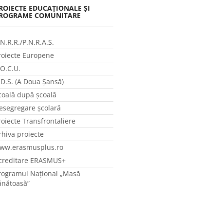
ROIECTE EDUCAȚIONALE ȘI
ROGRAME COMUNITARE
.N.R.R./P.N.R.A.S.
roiecte Europene
.O.C.U.
.D.S. (A Doua Șansă)
coală după școală
esegregare școlară
roiecte Transfrontaliere
rhiva proiecte
ww.erasmusplus.ro
creditare ERASMUS+
rogramul Național „Masă
ănătoasă”