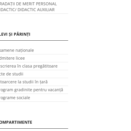
RADAȚII DE MERIT PERSONAL
IDACTIC/ DIDACTIC AUXILIAR
LEVI ȘI PĂRINȚI
xamene naționale
dmitere licee
nscrierea în clasa pregătitoare
cte de studii
ntoarcere la studii în ţară
rogram gradinite pentru vacanţă
rograme sociale
OMPARTIMENTE