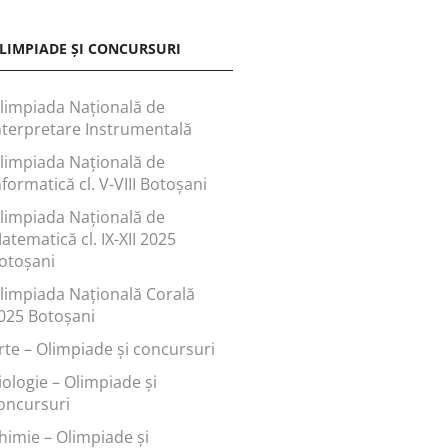
LIMPIADE ȘI CONCURSURI
limpiada Națională de
nterpretare Instrumentală
limpiada Națională de
nformatică cl. V-VIII Botoșani
limpiada Națională de
atematică cl. IX-XII 2025
otoșani
limpiada Națională Corală
025 Botoșani
rte – Olimpiade și concursuri
iologie – Olimpiade și
oncursuri
himie – Olimpiade și