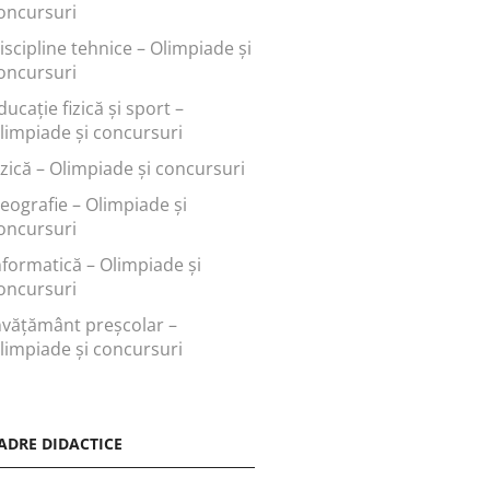
oncursuri
iscipline tehnice – Olimpiade și
oncursuri
ducaţie fizică şi sport –
limpiade și concursuri
izică – Olimpiade și concursuri
eografie – Olimpiade și
oncursuri
nformatică – Olimpiade și
oncursuri
nvăţământ preşcolar –
limpiade și concursuri
ADRE DIDACTICE