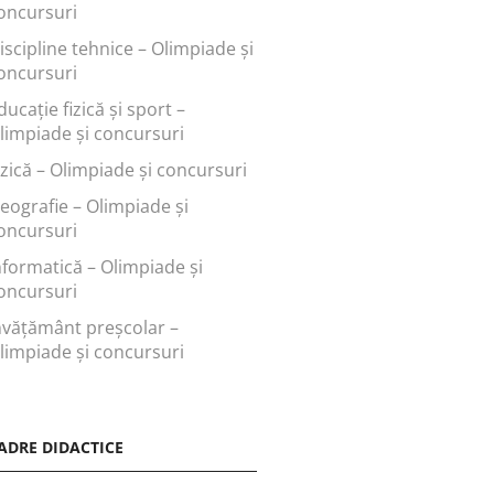
oncursuri
iscipline tehnice – Olimpiade și
oncursuri
ducaţie fizică şi sport –
limpiade și concursuri
izică – Olimpiade și concursuri
eografie – Olimpiade și
oncursuri
nformatică – Olimpiade și
oncursuri
nvăţământ preşcolar –
limpiade și concursuri
ADRE DIDACTICE