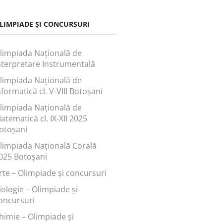
LIMPIADE ȘI CONCURSURI
limpiada Națională de
nterpretare Instrumentală
limpiada Națională de
nformatică cl. V-VIII Botoșani
limpiada Națională de
atematică cl. IX-XII 2025
otoșani
limpiada Națională Corală
025 Botoșani
rte – Olimpiade și concursuri
iologie – Olimpiade și
oncursuri
himie – Olimpiade și