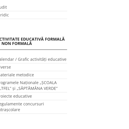
udit
uridic
CTIVITATE EDUCATIVĂ FORMALĂ
I NON FORMALĂ
alendar / Grafic activităţi educative
iverse
ateriale metodice
rogramele Naţionale „ŞCOALA
LTFEL” și „SĂPTĂMÂNA VERDE”
roiecte educative
egulamente concursuri
xtraşcolare