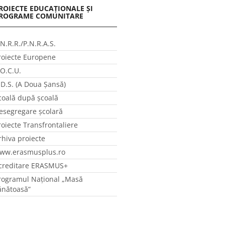
ROIECTE EDUCAȚIONALE ȘI
ROGRAME COMUNITARE
.N.R.R./P.N.R.A.S.
roiecte Europene
.O.C.U.
.D.S. (A Doua Șansă)
coală după școală
esegregare școlară
roiecte Transfrontaliere
rhiva proiecte
ww.erasmusplus.ro
creditare ERASMUS+
rogramul Național „Masă
ănătoasă”