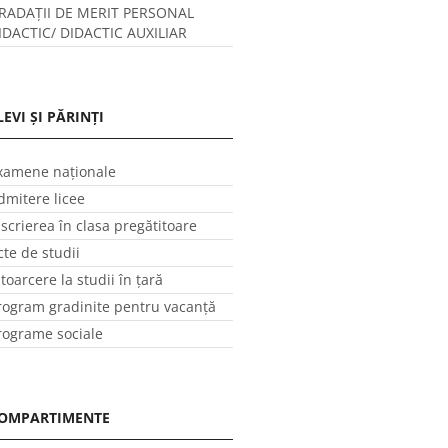
RADAȚII DE MERIT PERSONAL
IDACTIC/ DIDACTIC AUXILIAR
LEVI ȘI PĂRINȚI
xamene naționale
dmitere licee
nscrierea în clasa pregătitoare
cte de studii
ntoarcere la studii în ţară
rogram gradinite pentru vacanţă
rograme sociale
OMPARTIMENTE