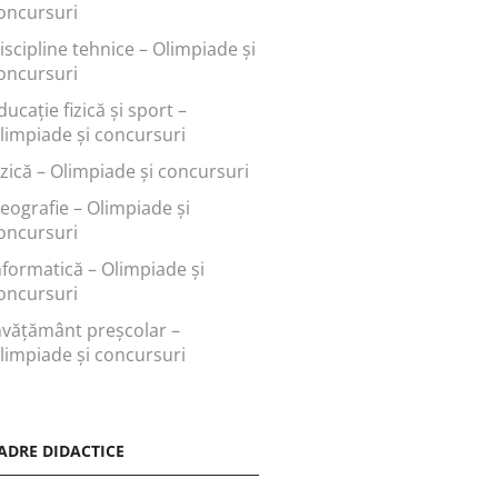
oncursuri
iscipline tehnice – Olimpiade și
oncursuri
ducaţie fizică şi sport –
limpiade și concursuri
izică – Olimpiade și concursuri
eografie – Olimpiade și
oncursuri
nformatică – Olimpiade și
oncursuri
nvăţământ preşcolar –
limpiade și concursuri
ADRE DIDACTICE