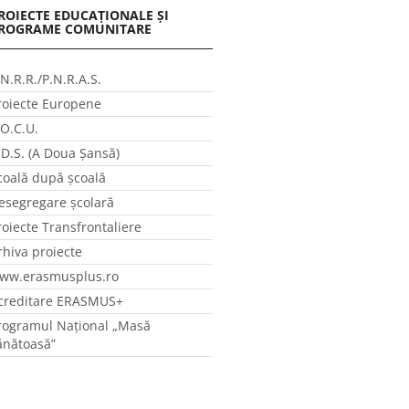
ROIECTE EDUCAȚIONALE ȘI
ROGRAME COMUNITARE
.N.R.R./P.N.R.A.S.
roiecte Europene
.O.C.U.
.D.S. (A Doua Șansă)
coală după școală
esegregare școlară
roiecte Transfrontaliere
rhiva proiecte
ww.erasmusplus.ro
creditare ERASMUS+
rogramul Național „Masă
ănătoasă”