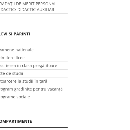
RADAȚII DE MERIT PERSONAL
IDACTIC/ DIDACTIC AUXILIAR
LEVI ȘI PĂRINȚI
xamene naționale
dmitere licee
nscrierea în clasa pregătitoare
cte de studii
ntoarcere la studii în ţară
rogram gradinite pentru vacanţă
rograme sociale
OMPARTIMENTE