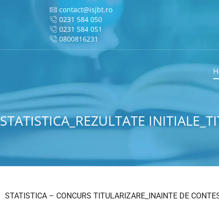
contact@isjbt.ro
0231 584 050
0231 584 051
0800816231
H
STATISTICA_REZULTATE INITIALE_T
STATISTICA – CONCURS TITULARIZARE_INAINTE DE CONTES