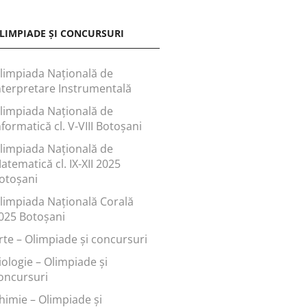
LIMPIADE ȘI CONCURSURI
limpiada Națională de
nterpretare Instrumentală
limpiada Națională de
nformatică cl. V-VIII Botoșani
limpiada Națională de
atematică cl. IX-XII 2025
otoșani
limpiada Națională Corală
025 Botoșani
rte – Olimpiade și concursuri
iologie – Olimpiade și
oncursuri
himie – Olimpiade și