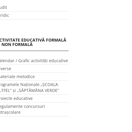
udit
uridic
CTIVITATE EDUCATIVĂ FORMALĂ
I NON FORMALĂ
alendar / Grafic activităţi educative
iverse
ateriale metodice
rogramele Naţionale „ŞCOALA
LTFEL” și „SĂPTĂMÂNA VERDE”
roiecte educative
egulamente concursuri
xtraşcolare