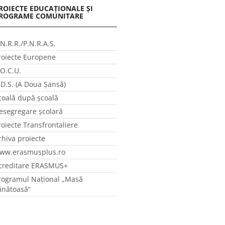
ROIECTE EDUCAȚIONALE ȘI
ROGRAME COMUNITARE
.N.R.R./P.N.R.A.S.
roiecte Europene
.O.C.U.
.D.S. (A Doua Șansă)
coală după școală
esegregare școlară
roiecte Transfrontaliere
rhiva proiecte
ww.erasmusplus.ro
creditare ERASMUS+
rogramul Național „Masă
ănătoasă”