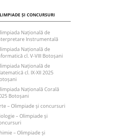
LIMPIADE ȘI CONCURSURI
limpiada Națională de
nterpretare Instrumentală
limpiada Națională de
nformatică cl. V-VIII Botoșani
limpiada Națională de
atematică cl. IX-XII 2025
otoșani
limpiada Națională Corală
025 Botoșani
rte – Olimpiade și concursuri
iologie – Olimpiade și
oncursuri
himie – Olimpiade și