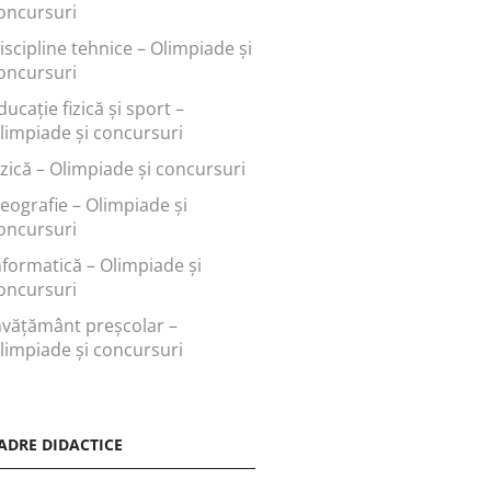
oncursuri
iscipline tehnice – Olimpiade și
oncursuri
ducaţie fizică şi sport –
limpiade și concursuri
izică – Olimpiade și concursuri
eografie – Olimpiade și
oncursuri
nformatică – Olimpiade și
oncursuri
nvăţământ preşcolar –
limpiade și concursuri
ADRE DIDACTICE