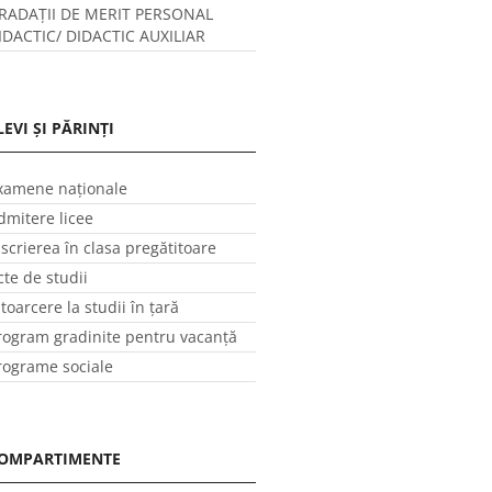
RADAȚII DE MERIT PERSONAL
IDACTIC/ DIDACTIC AUXILIAR
LEVI ȘI PĂRINȚI
xamene naționale
dmitere licee
nscrierea în clasa pregătitoare
cte de studii
ntoarcere la studii în ţară
rogram gradinite pentru vacanţă
rograme sociale
OMPARTIMENTE