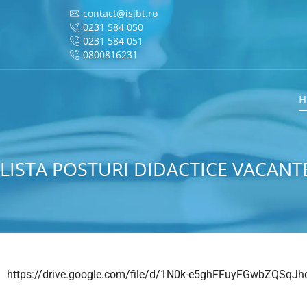
contact@isjbt.ro
0231 584 050
0231 584 051
0800816231
H
LISTA POSTURI DIDACTICE VACANT
https://drive.google.com/file/d/1N0k-e5ghFFuyFGwbZQSqJhc