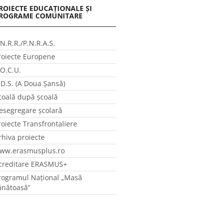
ROIECTE EDUCAȚIONALE ȘI
ROGRAME COMUNITARE
.N.R.R./P.N.R.A.S.
roiecte Europene
.O.C.U.
.D.S. (A Doua Șansă)
coală după școală
esegregare școlară
roiecte Transfrontaliere
rhiva proiecte
ww.erasmusplus.ro
creditare ERASMUS+
rogramul Național „Masă
ănătoasă”