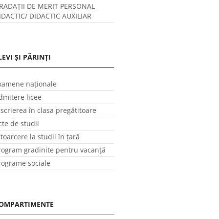
RADAȚII DE MERIT PERSONAL
IDACTIC/ DIDACTIC AUXILIAR
LEVI ȘI PĂRINȚI
xamene naționale
dmitere licee
nscrierea în clasa pregătitoare
cte de studii
ntoarcere la studii în ţară
rogram gradinite pentru vacanţă
rograme sociale
OMPARTIMENTE