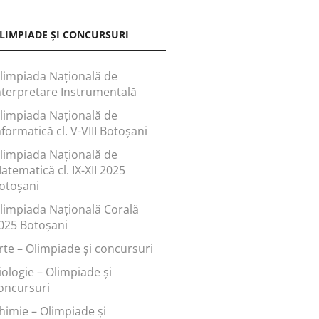
LIMPIADE ȘI CONCURSURI
limpiada Națională de
nterpretare Instrumentală
limpiada Națională de
nformatică cl. V-VIII Botoșani
limpiada Națională de
atematică cl. IX-XII 2025
otoșani
limpiada Națională Corală
025 Botoșani
rte – Olimpiade și concursuri
iologie – Olimpiade și
oncursuri
himie – Olimpiade și