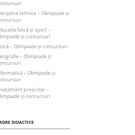
oncursuri
iscipline tehnice – Olimpiade și
oncursuri
ducaţie fizică şi sport –
limpiade și concursuri
izică – Olimpiade și concursuri
eografie – Olimpiade și
oncursuri
nformatică – Olimpiade și
oncursuri
nvăţământ preşcolar –
limpiade și concursuri
ADRE DIDACTICE