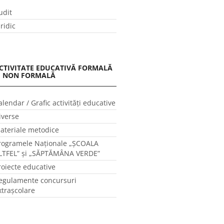
udit
uridic
CTIVITATE EDUCATIVĂ FORMALĂ
I NON FORMALĂ
alendar / Grafic activităţi educative
iverse
ateriale metodice
rogramele Naţionale „ŞCOALA
LTFEL” și „SĂPTĂMÂNA VERDE”
roiecte educative
egulamente concursuri
xtraşcolare