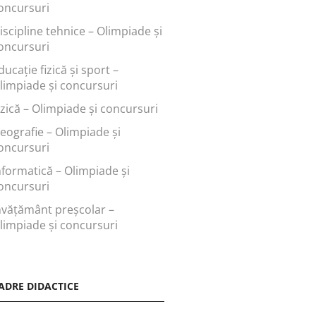
oncursuri
iscipline tehnice – Olimpiade și
oncursuri
ducaţie fizică şi sport –
limpiade și concursuri
izică – Olimpiade și concursuri
eografie – Olimpiade și
oncursuri
nformatică – Olimpiade și
oncursuri
nvăţământ preşcolar –
limpiade și concursuri
ADRE DIDACTICE