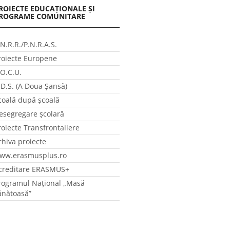
ROIECTE EDUCAȚIONALE ȘI
ROGRAME COMUNITARE
.N.R.R./P.N.R.A.S.
roiecte Europene
.O.C.U.
.D.S. (A Doua Șansă)
coală după școală
esegregare școlară
roiecte Transfrontaliere
rhiva proiecte
ww.erasmusplus.ro
creditare ERASMUS+
rogramul Național „Masă
ănătoasă”