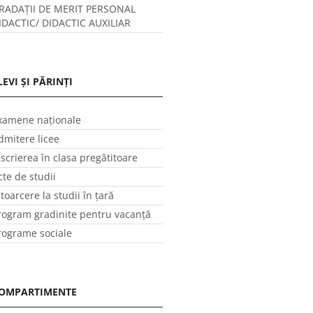
RADAȚII DE MERIT PERSONAL
IDACTIC/ DIDACTIC AUXILIAR
LEVI ȘI PĂRINȚI
xamene naționale
dmitere licee
nscrierea în clasa pregătitoare
cte de studii
ntoarcere la studii în ţară
rogram gradinite pentru vacanţă
rograme sociale
OMPARTIMENTE