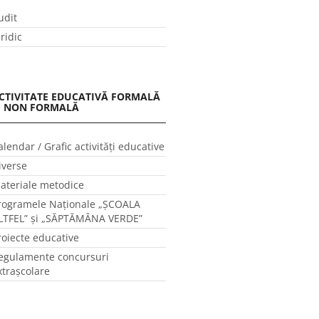
udit
uridic
CTIVITATE EDUCATIVĂ FORMALĂ
I NON FORMALĂ
alendar / Grafic activităţi educative
iverse
ateriale metodice
rogramele Naţionale „ŞCOALA
LTFEL” și „SĂPTĂMÂNA VERDE”
roiecte educative
egulamente concursuri
xtraşcolare