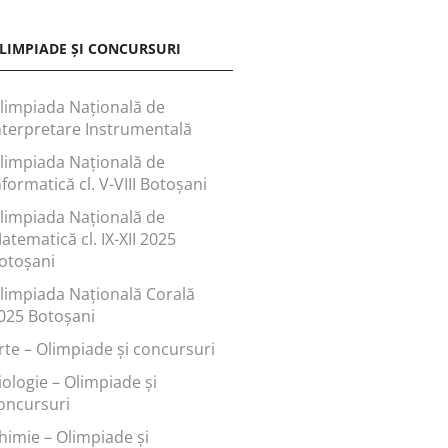
LIMPIADE ȘI CONCURSURI
limpiada Națională de
nterpretare Instrumentală
limpiada Națională de
nformatică cl. V-VIII Botoșani
limpiada Națională de
atematică cl. IX-XII 2025
otoșani
limpiada Națională Corală
025 Botoșani
rte – Olimpiade și concursuri
iologie – Olimpiade și
oncursuri
himie – Olimpiade și