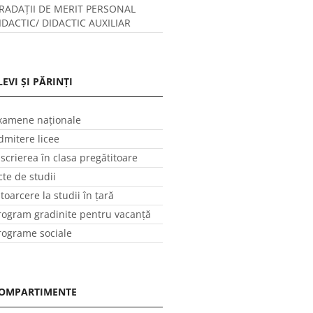
RADAȚII DE MERIT PERSONAL
IDACTIC/ DIDACTIC AUXILIAR
LEVI ȘI PĂRINȚI
xamene naționale
dmitere licee
nscrierea în clasa pregătitoare
cte de studii
ntoarcere la studii în ţară
rogram gradinite pentru vacanţă
rograme sociale
OMPARTIMENTE