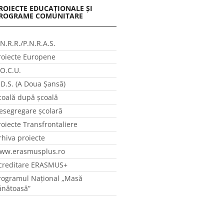
ROIECTE EDUCAȚIONALE ȘI
ROGRAME COMUNITARE
.N.R.R./P.N.R.A.S.
roiecte Europene
.O.C.U.
.D.S. (A Doua Șansă)
coală după școală
esegregare școlară
roiecte Transfrontaliere
rhiva proiecte
ww.erasmusplus.ro
creditare ERASMUS+
rogramul Național „Masă
ănătoasă”