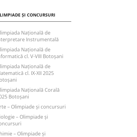
LIMPIADE ȘI CONCURSURI
limpiada Națională de
nterpretare Instrumentală
limpiada Națională de
nformatică cl. V-VIII Botoșani
limpiada Națională de
atematică cl. IX-XII 2025
otoșani
limpiada Națională Corală
025 Botoșani
rte – Olimpiade și concursuri
iologie – Olimpiade și
oncursuri
himie – Olimpiade și