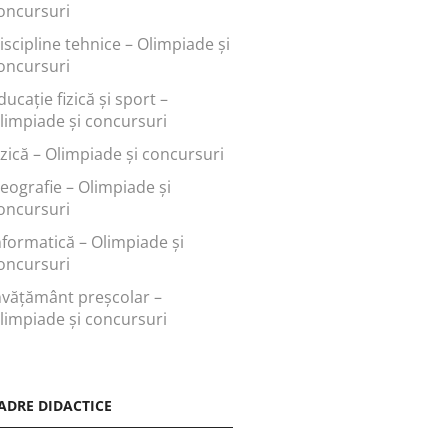
oncursuri
iscipline tehnice – Olimpiade și
oncursuri
ducaţie fizică şi sport –
limpiade și concursuri
izică – Olimpiade și concursuri
eografie – Olimpiade și
oncursuri
nformatică – Olimpiade și
oncursuri
nvăţământ preşcolar –
limpiade și concursuri
ADRE DIDACTICE