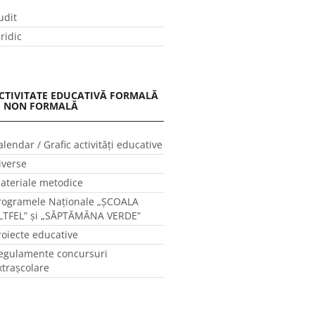
udit
uridic
CTIVITATE EDUCATIVĂ FORMALĂ
I NON FORMALĂ
alendar / Grafic activităţi educative
iverse
ateriale metodice
rogramele Naţionale „ŞCOALA
LTFEL” și „SĂPTĂMÂNA VERDE”
roiecte educative
egulamente concursuri
xtraşcolare