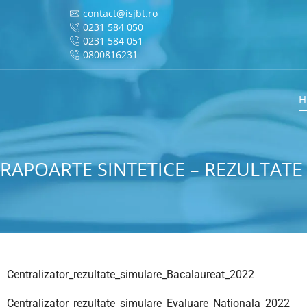
contact@isjbt.ro
0231 584 050
0231 584 051
0800816231
H
RAPOARTE SINTETICE – REZULTATE
Centralizator_rezultate_simulare_Bacalaureat_2022
Centralizator_rezultate_simulare_Evaluare_Nationala_2022