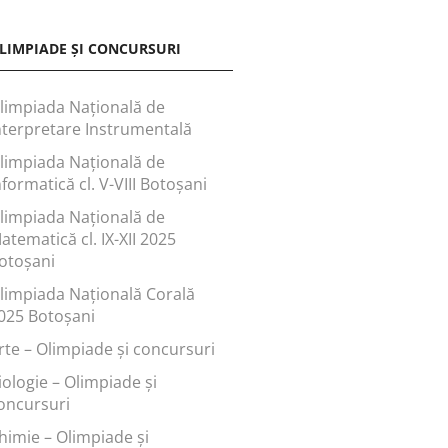
LIMPIADE ȘI CONCURSURI
limpiada Națională de
nterpretare Instrumentală
limpiada Națională de
nformatică cl. V-VIII Botoșani
limpiada Națională de
atematică cl. IX-XII 2025
otoșani
limpiada Națională Corală
025 Botoșani
rte – Olimpiade și concursuri
iologie – Olimpiade și
oncursuri
himie – Olimpiade și