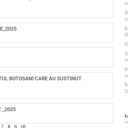
c
D
c
E
E_2025
O
F
G
c
I
c
DETUL BOTOSANI CARE AU SUSTINUT
Î
O
 _2025
C
7
8
9
10