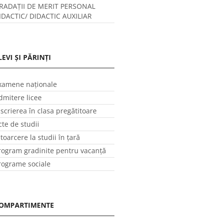
RADAȚII DE MERIT PERSONAL
IDACTIC/ DIDACTIC AUXILIAR
LEVI ȘI PĂRINȚI
xamene naționale
dmitere licee
nscrierea în clasa pregătitoare
cte de studii
ntoarcere la studii în ţară
rogram gradinite pentru vacanţă
rograme sociale
OMPARTIMENTE