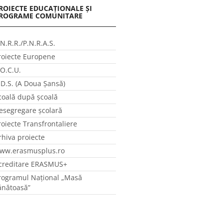
ROIECTE EDUCAȚIONALE ȘI
ROGRAME COMUNITARE
.N.R.R./P.N.R.A.S.
roiecte Europene
.O.C.U.
.D.S. (A Doua Șansă)
coală după școală
esegregare școlară
roiecte Transfrontaliere
rhiva proiecte
ww.erasmusplus.ro
creditare ERASMUS+
rogramul Național „Masă
ănătoasă”