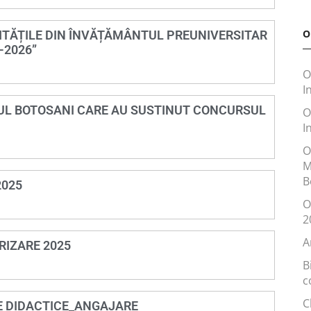
O
UNITĂȚILE DIN ÎNVĂȚĂMÂNTUL PREUNIVERSITAR
-2026”
O
I
ETUL BOTOSANI CARE AU SUSTINUT CONCURSUL
O
I
O
M
B
2025
O
2
A
RIZARE 2025
B
c
C
E DIDACTICE_ANGAJARE