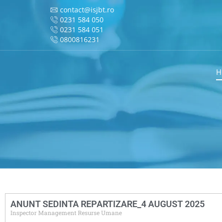
contact@isjbt.ro
0231 584 050
0231 584 051
0800816231
H
ANUNT SEDINTA REPARTIZARE_4 AUGUST 2025
Inspector Management Resurse Umane