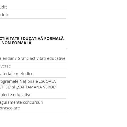
udit
uridic
CTIVITATE EDUCATIVĂ FORMALĂ
I NON FORMALĂ
alendar / Grafic activităţi educative
iverse
ateriale metodice
rogramele Naţionale „ŞCOALA
LTFEL” și „SĂPTĂMÂNA VERDE”
roiecte educative
egulamente concursuri
xtraşcolare