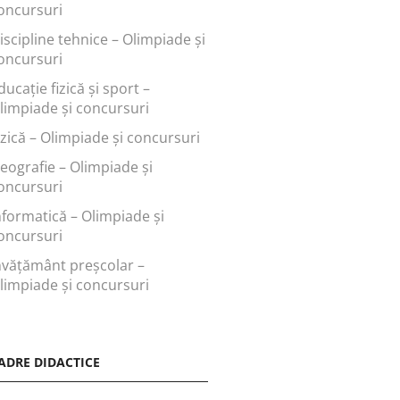
oncursuri
iscipline tehnice – Olimpiade și
oncursuri
ducaţie fizică şi sport –
limpiade și concursuri
izică – Olimpiade și concursuri
eografie – Olimpiade și
oncursuri
nformatică – Olimpiade și
oncursuri
nvăţământ preşcolar –
limpiade și concursuri
ADRE DIDACTICE