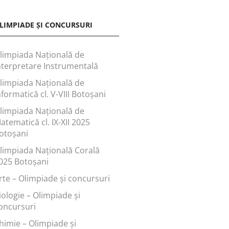
LIMPIADE ȘI CONCURSURI
limpiada Națională de
nterpretare Instrumentală
limpiada Națională de
nformatică cl. V-VIII Botoșani
limpiada Națională de
atematică cl. IX-XII 2025
otoșani
limpiada Națională Corală
025 Botoșani
rte – Olimpiade și concursuri
iologie – Olimpiade și
oncursuri
himie – Olimpiade și