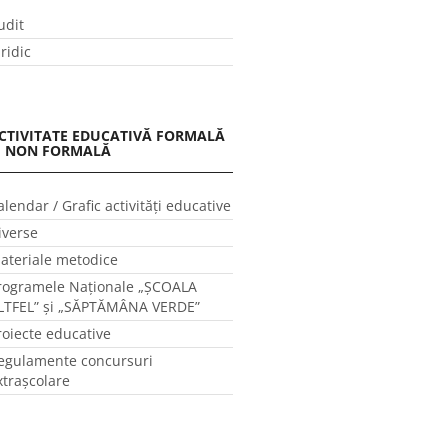
udit
uridic
CTIVITATE EDUCATIVĂ FORMALĂ
I NON FORMALĂ
alendar / Grafic activităţi educative
iverse
ateriale metodice
rogramele Naţionale „ŞCOALA
LTFEL” și „SĂPTĂMÂNA VERDE”
roiecte educative
egulamente concursuri
xtraşcolare