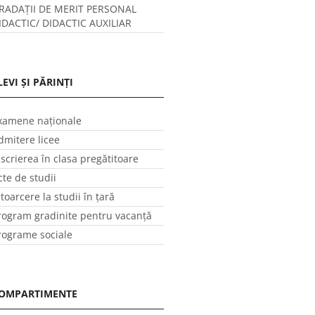
RADAȚII DE MERIT PERSONAL
IDACTIC/ DIDACTIC AUXILIAR
LEVI ȘI PĂRINȚI
xamene naționale
dmitere licee
nscrierea în clasa pregătitoare
cte de studii
ntoarcere la studii în ţară
rogram gradinite pentru vacanţă
rograme sociale
OMPARTIMENTE