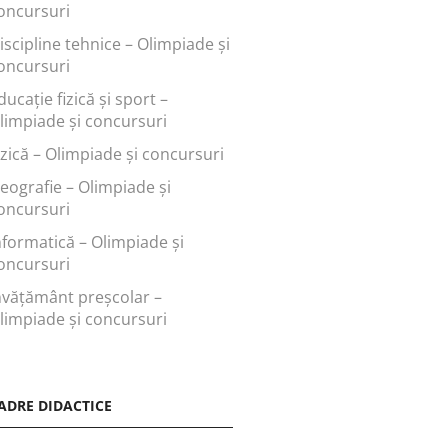
oncursuri
iscipline tehnice – Olimpiade și
oncursuri
ducaţie fizică şi sport –
limpiade și concursuri
izică – Olimpiade și concursuri
eografie – Olimpiade și
oncursuri
nformatică – Olimpiade și
oncursuri
nvăţământ preşcolar –
limpiade și concursuri
ADRE DIDACTICE