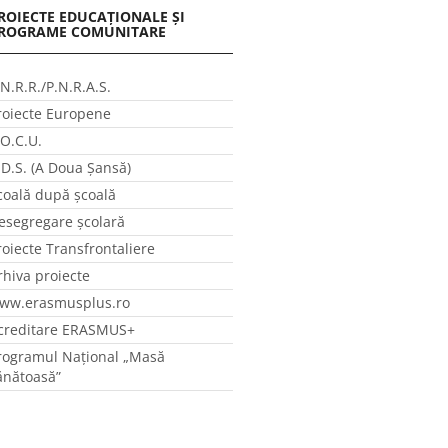
ROIECTE EDUCAȚIONALE ȘI
ROGRAME COMUNITARE
.N.R.R./P.N.R.A.S.
roiecte Europene
.O.C.U.
.D.S. (A Doua Șansă)
coală după școală
esegregare școlară
roiecte Transfrontaliere
rhiva proiecte
ww.erasmusplus.ro
creditare ERASMUS+
rogramul Național „Masă
ănătoasă”