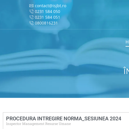
contact@isjbt.ro
0231 584 050
0231 584 051
0800816231
H
Î
PROCEDURA INTREGIRE NORMA_SESIUNEA 2024
Inspector Management Resurse Umane