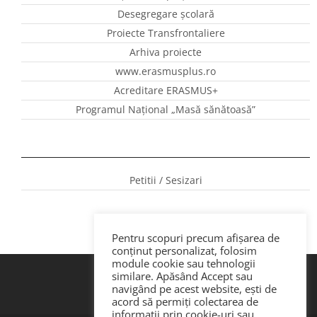
Desegregare școlară
Proiecte Transfrontaliere
Arhiva proiecte
www.erasmusplus.ro
Acreditare ERASMUS+
Programul Național „Masă sănătoasă”
Petitii / Sesizari
Pentru scopuri precum afișarea de
conținut personalizat, folosim
module cookie sau tehnologii
similare. Apăsând Accept sau
navigând pe acest website, ești de
acord să permiți colectarea de
informații prin cookie-uri sau