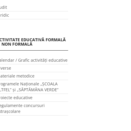
udit
uridic
CTIVITATE EDUCATIVĂ FORMALĂ
I NON FORMALĂ
alendar / Grafic activităţi educative
iverse
ateriale metodice
rogramele Naţionale „ŞCOALA
LTFEL” și „SĂPTĂMÂNA VERDE”
roiecte educative
egulamente concursuri
xtraşcolare