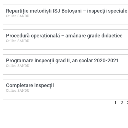
Repartiție metodiști ISJ Botoșani – inspecții speciale
Otiliea SANDU
Procedură operațională – amânare grade didactice
Otiliea SANDU
Programare inspecții grad II, an școlar 2020-2021
Otiliea SANDU
Completare inspecții
Otiliea SANDU
1
2