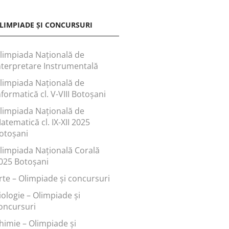
LIMPIADE ȘI CONCURSURI
limpiada Națională de
nterpretare Instrumentală
limpiada Națională de
nformatică cl. V-VIII Botoșani
limpiada Națională de
atematică cl. IX-XII 2025
otoșani
limpiada Națională Corală
025 Botoșani
rte – Olimpiade și concursuri
iologie – Olimpiade și
oncursuri
himie – Olimpiade și