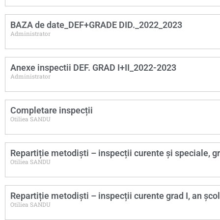
BAZA de date_DEF+GRADE DID._2022_2023
Administrator
Anexe inspectii DEF. GRAD I+II_2022-2023
Administrator
Completare inspecții
Otiliea SANDU
Repartiție metodiști – inspecții curente și speciale, g
Otiliea SANDU
Repartiție metodiști – inspecții curente grad I, an șc
Otiliea SANDU