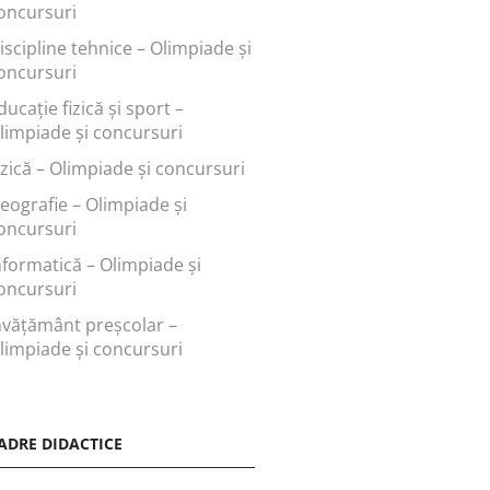
oncursuri
iscipline tehnice – Olimpiade și
oncursuri
ducaţie fizică şi sport –
limpiade și concursuri
izică – Olimpiade și concursuri
eografie – Olimpiade și
oncursuri
nformatică – Olimpiade și
oncursuri
nvăţământ preşcolar –
limpiade și concursuri
ADRE DIDACTICE