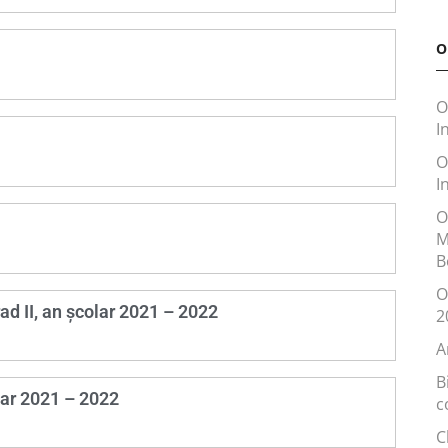
O
O
I
O
I
O
M
B
O
rad II, an școlar 2021 – 2022
2
A
B
olar 2021 – 2022
c
C