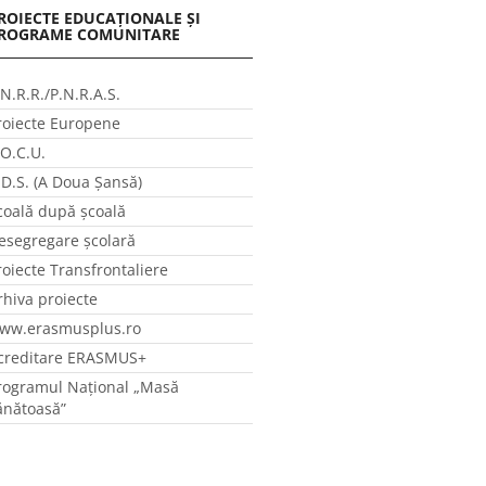
ROIECTE EDUCAȚIONALE ȘI
ROGRAME COMUNITARE
.N.R.R./P.N.R.A.S.
roiecte Europene
.O.C.U.
.D.S. (A Doua Șansă)
coală după școală
esegregare școlară
roiecte Transfrontaliere
rhiva proiecte
ww.erasmusplus.ro
creditare ERASMUS+
rogramul Național „Masă
ănătoasă”