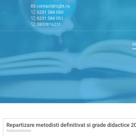
contact@isjbt.ro
0231 584 050
0231 584 051
0800816231
H
Repartizare metodisti definitivat si grade didactice 
Administrator