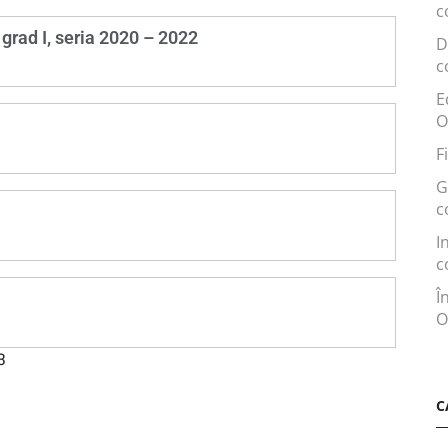
c
 grad I, seria 2020 – 2022
D
c
E
O
F
G
c
I
c
Î
O
3
C