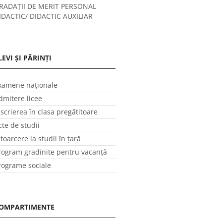
RADAȚII DE MERIT PERSONAL
IDACTIC/ DIDACTIC AUXILIAR
LEVI ȘI PĂRINȚI
xamene naționale
dmitere licee
nscrierea în clasa pregătitoare
cte de studii
ntoarcere la studii în ţară
rogram gradinite pentru vacanţă
rograme sociale
OMPARTIMENTE