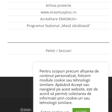
Arhiva proiecte
www.erasmusplus.ro
Acreditare ERASMUS+
Programul Național „Masă sănătoasă”
Petitii / Sesizari
Pentru scopuri precum afișarea de
conținut personalizat, folosim
module cookie sau tehnologii
similare. Apăsând Accept sau
navigând pe acest website, ești de
acord să permiți colectarea de
informații prin cookie-uri sau
tehnologii similare.
Politica de confidenţialitate
|
GDPR
Ⓒ2020 - ISJ Botoșani. Dezvoltat de Webemotion.
Setari cookie-uri
ACCEPT