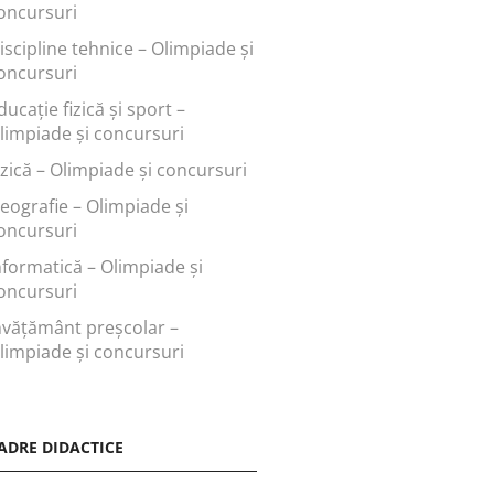
oncursuri
iscipline tehnice – Olimpiade și
oncursuri
ducaţie fizică şi sport –
limpiade și concursuri
izică – Olimpiade și concursuri
eografie – Olimpiade și
oncursuri
nformatică – Olimpiade și
oncursuri
nvăţământ preşcolar –
limpiade și concursuri
ADRE DIDACTICE