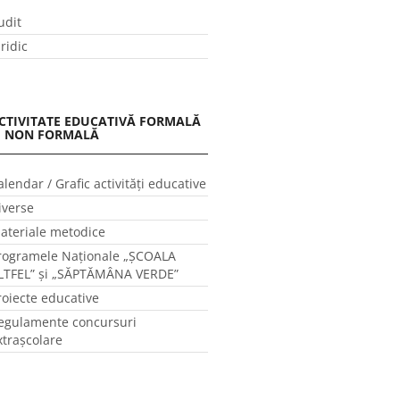
udit
uridic
CTIVITATE EDUCATIVĂ FORMALĂ
I NON FORMALĂ
alendar / Grafic activităţi educative
iverse
ateriale metodice
rogramele Naţionale „ŞCOALA
LTFEL” și „SĂPTĂMÂNA VERDE”
roiecte educative
egulamente concursuri
xtraşcolare