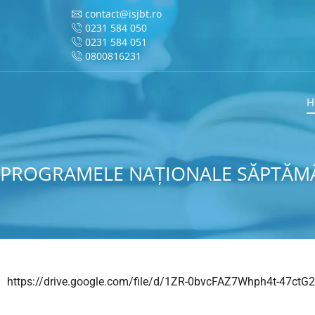
contact@isjbt.ro
0231 584 050
0231 584 051
0800816231
H
PROGRAMELE NAȚIONALE SĂPTĂMÂN
https://drive.google.com/file/d/1ZR-0bvcFAZ7Whph4t-47ct