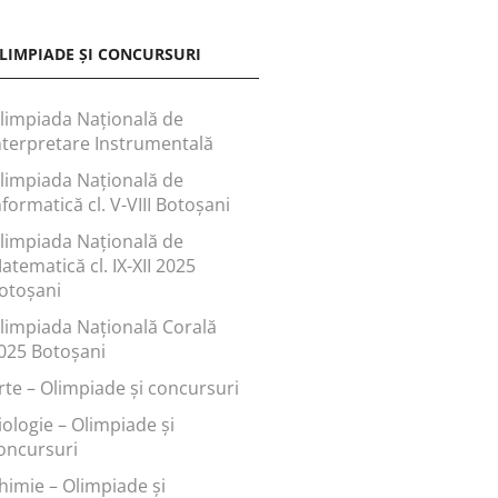
LIMPIADE ȘI CONCURSURI
limpiada Națională de
nterpretare Instrumentală
limpiada Națională de
nformatică cl. V-VIII Botoșani
limpiada Națională de
atematică cl. IX-XII 2025
otoșani
limpiada Națională Corală
025 Botoșani
rte – Olimpiade și concursuri
iologie – Olimpiade și
oncursuri
himie – Olimpiade și