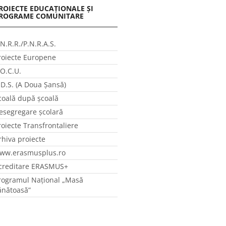
ROIECTE EDUCAȚIONALE ȘI
ROGRAME COMUNITARE
.N.R.R./P.N.R.A.S.
roiecte Europene
.O.C.U.
.D.S. (A Doua Șansă)
coală după școală
esegregare școlară
roiecte Transfrontaliere
rhiva proiecte
ww.erasmusplus.ro
creditare ERASMUS+
rogramul Național „Masă
ănătoasă”