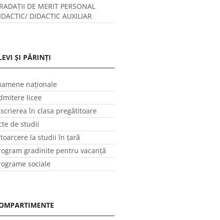
RADAȚII DE MERIT PERSONAL
IDACTIC/ DIDACTIC AUXILIAR
LEVI ȘI PĂRINȚI
xamene naționale
dmitere licee
nscrierea în clasa pregătitoare
cte de studii
ntoarcere la studii în ţară
rogram gradinite pentru vacanţă
rograme sociale
OMPARTIMENTE